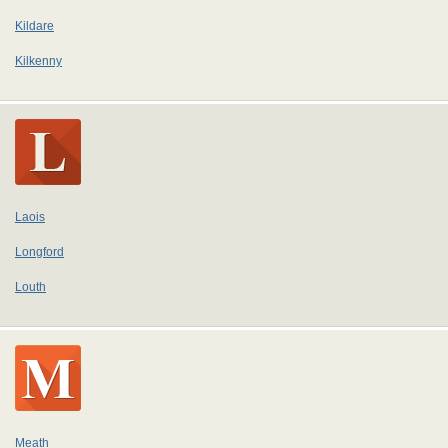
Kildare
Kilkenny
Laois
Longford
Louth
Meath