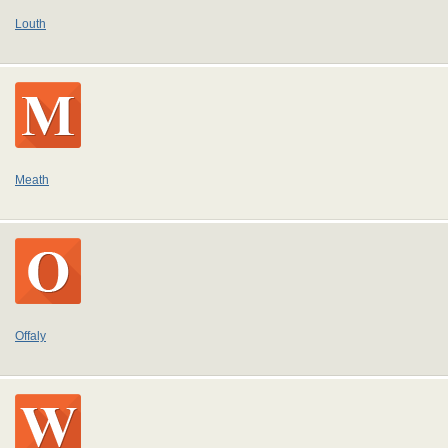
Louth
Meath
Offaly