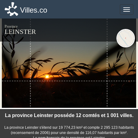
Villes.co
Villes.co
Toggle
Toggle
naviga
naviga
Province
LEINSTER
©photo-libre.fr
La province Leinster posséde 12 comtés et 1 001 villes.
La province Leinster s'étend sur 19 774,23 km² et compte 2 295 123 habitants
(recensement de 2006) pour une densité de 116,07 habitants par km².