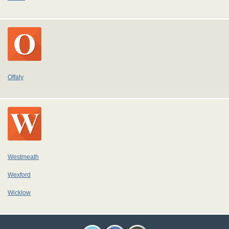
Offaly
Westmeath
Wexford
Wicklow