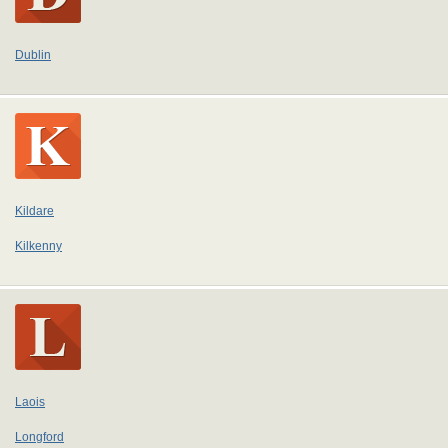
Dublin
Kildare
Kilkenny
Laois
Longford