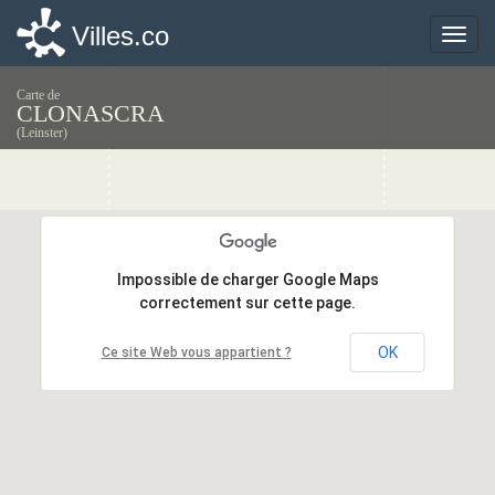
Villes.co
Villes.co
Toggle
Toggle
naviga
naviga
Carte de
CLONASCRA
(Leinster)
Impossible de charger Google Maps
Impossible de charger Google Maps
correctement sur cette page.
correctement sur cette page.
OK
OK
Ce site Web vous appartient ?
Ce site Web vous appartient ?