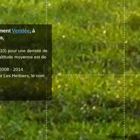
ement
Vendée
, à
s.
010) pour une densité de
'altitude moyenne est de
 2008 - 2014.
st Les Herbiers, le nom
©photo-libre.fr