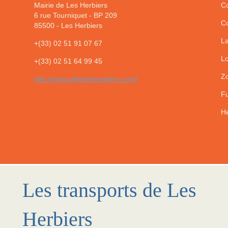
Mairie de Les Herbiers
Co
6 rue Tourniquet - BP 209
Co
85500
-
Les Herbiers
La
+(33) 02 51 91 07 67
Lo
+(33) 02 51 64 99 45
Zo
http://www.villedesherbiers.com/
Fu
He
Les transports de Les
Herbiers