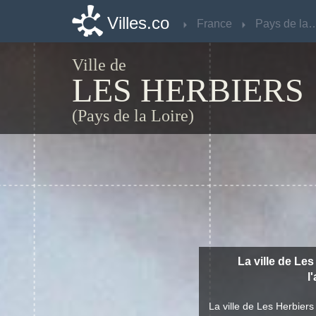
Villes.co
Villes.co
France
France
Pays de la 
Pays de la 
Ville de
LES HERBIERS
(Pays de la Loire)
La ville de Les
l
La ville de Les Herbier