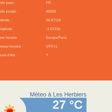
de pays :
FR
de postal :
85500
titude :
46.87110
ngitude :
-1.01316
ne horaire :
Europe/Paris
seau horaire :
UTC+1
ure d'été :
Y
Méteo à Les Herbiers
27 °C