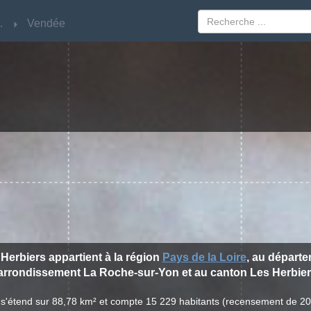
Loire
Loire
Vendée
Vendée
 Herbiers appartient à la région
Pays de la Loire
, au départ
'arrondissement La Roche-sur-Yon et au canton Les Herbier
s s'étend sur 88,78 km² et compte 15 229 habitants (recensement de 2