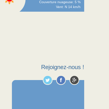
Couverture nuageuse: 5 %
Vent: N 14 km/h
Rejoignez-nous !