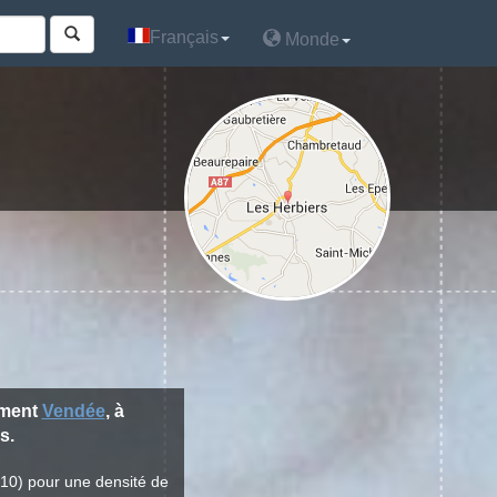
Français
Français
Monde
Monde
ement
Vendée
, à
s.
010) pour une densité de