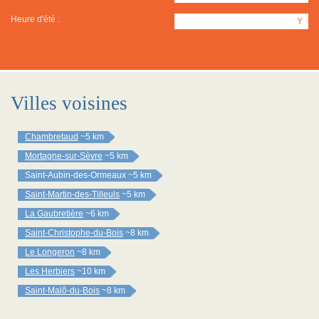
Heure d'été :
Y
Villes voisines
Chambretaud
~5 km
Mortagne-sur-Sèvre
~5 km
Saint-Aubin-des-Ormeaux
~5 km
Saint-Martin-des-Tilleuls
~5 km
La Gaubretière
~6 km
Saint-Christophe-du-Bois
~8 km
Le Longeron
~8 km
Les Herbiers
~10 km
Saint-Malô-du-Bois
~8 km