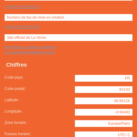
+(33) 02 51 65 96 12
Numéro de fax de mise en relation
+(33) 02 51 65 47 09
Site officiel de La Verrie
http://www.cc-canton-mortagne-
sur-sevre.fr/presenter/la-verrie
Chiffres
Code pays :
FR
Code postal :
85130
Latitude :
46.96126
Longitude :
-0.99480
Zone horaire :
Europe/Paris
Fuseau horaire :
UTC+1