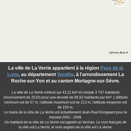
©photo-libre.fr
La ville de La Verrie appartient à la région
Pays de la
Loire
, au département
Vendée
, à l'arrondissement La
Roche-sur-Yon et au canton Mortagne-sur-Sèvre.
La ville de La Verrie s'étend sur 43,11 km² et compte 3 747 habitants
(recensement de 2010) pour une densité de 86,92 habitants par km². L'altitude
minimum est de 57 m, l'altitude maximum est de 213 m, l'altitude moyenne est
de 150 m.
Le maire de la ville de La Verrie est actuellement Jean-Paul Rongeard pour le
mandat 2001 - 2008.
Un habitant de la ville de La Verrie est appelé un Verriais. Le nom français de
la ville est La Verrie, le nom anglais de la ville est La Verrie.