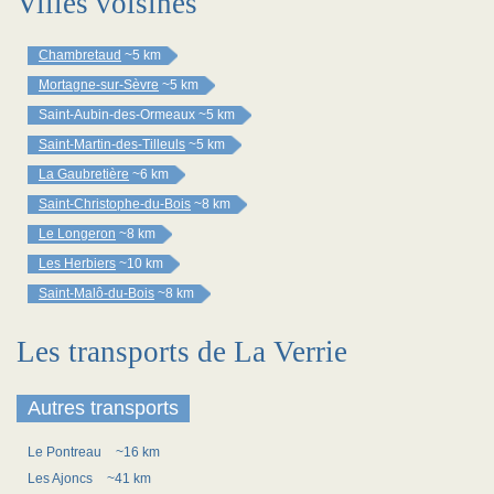
Villes voisines
Chambretaud
~5 km
Mortagne-sur-Sèvre
~5 km
Saint-Aubin-des-Ormeaux
~5 km
Saint-Martin-des-Tilleuls
~5 km
La Gaubretière
~6 km
Saint-Christophe-du-Bois
~8 km
Le Longeron
~8 km
Les Herbiers
~10 km
Saint-Malô-du-Bois
~8 km
Les transports de La Verrie
Autres transports
Le Pontreau
~16 km
Les Ajoncs
~41 km