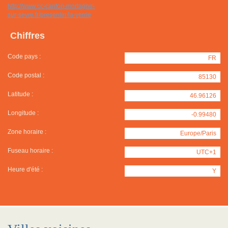
http://www.cc-canton-mortagne-
sur-sevre.fr/presenter/la-verrie
Chiffres
Code pays :
FR
Code postal :
85130
Latitude :
46.96126
Longitude :
-0.99480
Zone horaire :
Europe/Paris
Fuseau horaire :
UTC+1
Heure d'été :
Y