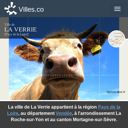
Villes.co
Villes.co
Toggle
Toggle
naviga
naviga
Ville de
LA VERRIE
(Pays de la Loire)
©photo-libre.fr
La ville de La Verrie appartient à la région
Pays de la
Loire
, au département
Vendée
, à l'arrondissement La
Roche-sur-Yon et au canton Mortagne-sur-Sèvre.