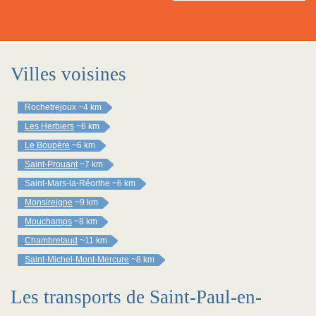
Villes voisines
Rochetrejoux
~4 km
Les Herbiers
~6 km
Le Boupère
~6 km
Saint-Prouant
~7 km
Saint-Mars-la-Réorthe
~6 km
Monsireigne
~9 km
Mouchamps
~8 km
Chambretaud
~11 km
Saint-Michel-Mont-Mercure
~8 km
Les transports de Saint-Paul-en-