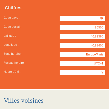
Chiffres
Code pays :
FR
Code postal :
85500
Latitude :
46.82396
Longitude :
-0.98405
Zone horaire :
Europe/Paris
Fuseau horaire :
UTC+1
Heure d'été :
Y
Villes voisines