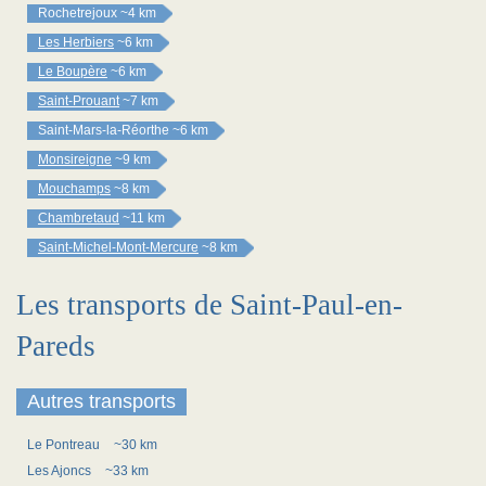
Rochetrejoux
~4 km
Les Herbiers
~6 km
Le Boupère
~6 km
Saint-Prouant
~7 km
Saint-Mars-la-Réorthe
~6 km
Monsireigne
~9 km
Mouchamps
~8 km
Chambretaud
~11 km
Saint-Michel-Mont-Mercure
~8 km
Les transports de Saint-Paul-en-
Pareds
Autres transports
Le Pontreau
~30 km
Les Ajoncs
~33 km