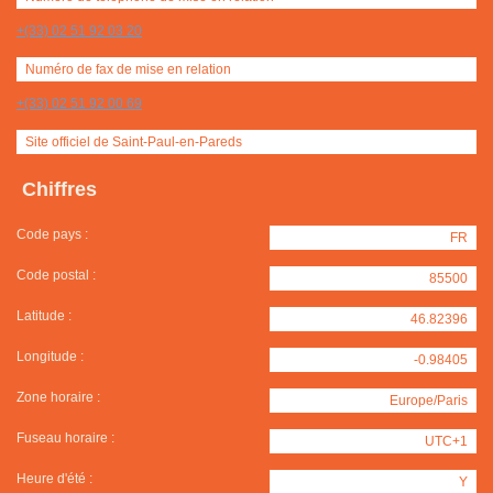
+(33) 02 51 92 03 20
Numéro de fax de mise en relation
+(33) 02 51 92 00 69
Site officiel de Saint-Paul-en-Pareds
Chiffres
Code pays :
FR
Code postal :
85500
Latitude :
46.82396
Longitude :
-0.98405
Zone horaire :
Europe/Paris
Fuseau horaire :
UTC+1
Heure d'été :
Y