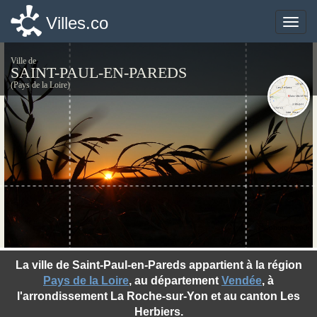
Villes.co
Villes.co
Toggle
Toggle
naviga
naviga
Ville de
SAINT-PAUL-EN-PAREDS
(Pays de la Loire)
©photo-libre.fr
La ville de Saint-Paul-en-Pareds appartient à la région
Pays de la Loire
, au département
Vendée
, à
l'arrondissement La Roche-sur-Yon et au canton Les
Herbiers.