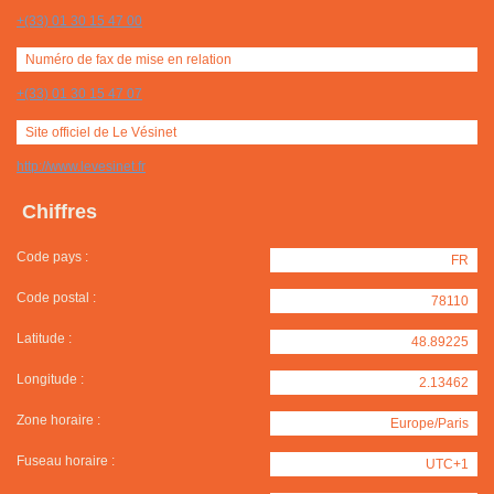
+(33) 01 30 15 47 00
Numéro de fax de mise en relation
+(33) 01 30 15 47 07
Site officiel de Le Vésinet
http://www.levesinet.fr
Chiffres
Code pays :
FR
Code postal :
78110
Latitude :
48.89225
Longitude :
2.13462
Zone horaire :
Europe/Paris
Fuseau horaire :
UTC+1