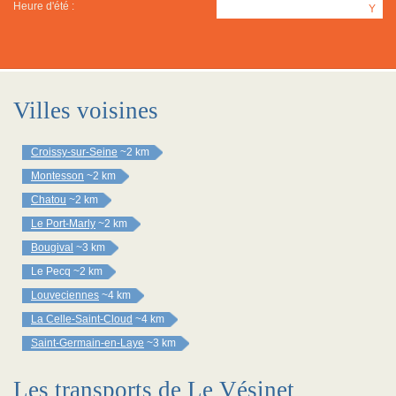
Heure d'été :
Y
Villes voisines
Croissy-sur-Seine
~2 km
Montesson
~2 km
Chatou
~2 km
Le Port-Marly
~2 km
Bougival
~3 km
Le Pecq
~2 km
Louveciennes
~4 km
La Celle-Saint-Cloud
~4 km
Saint-Germain-en-Laye
~3 km
Les transports de Le Vésinet