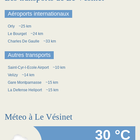
Aéroports internationaux
Orly
~25 km
Le Bourget
~24 km
Charles De Gaulle
~33 km
Autres transports
Saint-Cyr-l-Ecole Airport
~10 km
Velizy
~14 km
Gare Montparnasse
~15 km
La Defense Heliport
~15 km
Méteo à Le Vésinet
30 °C