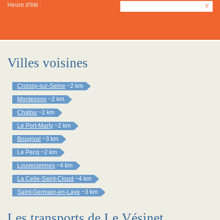
Heure d'été :
Y
Villes voisines
Croissy-sur-Seine
~2 km
Montesson
~2 km
Chatou
~2 km
Le Port-Marly
~2 km
Bougival
~3 km
Le Pecq
~2 km
Louveciennes
~4 km
La Celle-Saint-Cloud
~4 km
Saint-Germain-en-Laye
~3 km
Les transports de Le Vésinet