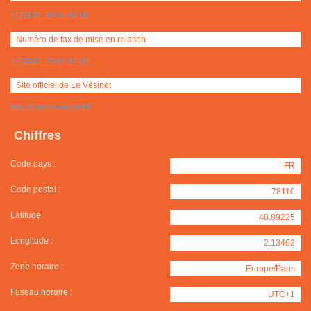
+(33) 01 30 15 47 00
Numéro de fax de mise en relation
+(33) 01 30 15 47 07
Site officiel de Le Vésinet
http://www.levesinet.fr
Chiffres
Code pays :
FR
Code postal :
78110
Latitude :
48.89225
Longitude :
2.13462
Zone horaire :
Europe/Paris
Fuseau horaire :
UTC+1