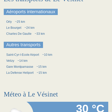
Aéroports internationaux
Orly
~25 km
Le Bourget
~24 km
Charles De Gaulle
~33 km
Autres transports
Saint-Cyr-l-Ecole Airport
~10 km
Velizy
~14 km
Gare Montparnasse
~15 km
La Defense Heliport
~15 km
Méteo à Le Vésinet
30 °C