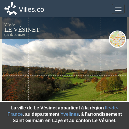
Villes.co
Villes.co
Toggle
Toggle
naviga
naviga
Ville de
LE VÉSINET
(Ile-de-France)
©photo-libre.fr
La ville de Le Vésinet appartient à la région
Ile-de-
France
, au département
Yvelines
, à l'arrondissement
Saint-Germain-en-Laye et au canton Le Vésinet.