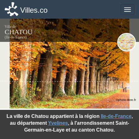
Villes.co
Villes.co
Toggle
Toggle
naviga
naviga
Ville de
CHATOU
(Ile-de-France)
©photo-libre.fr
La ville de Chatou appartient à la région
Ile-de-France
,
au département
Yvelines
, à l'arrondissement Saint-
Germain-en-Laye et au canton Chatou.