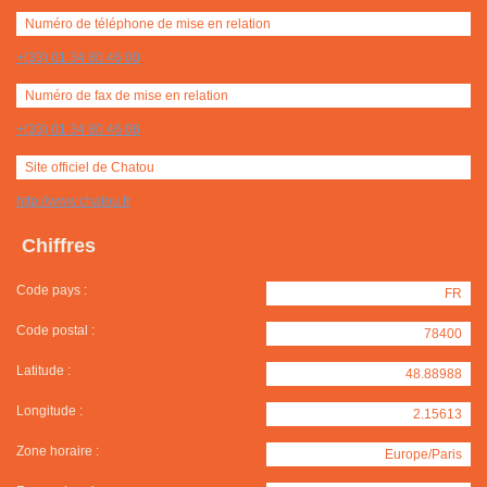
Numéro de téléphone de mise en relation
+(33) 01 34 80 46 00
Numéro de fax de mise en relation
+(33) 01 34 80 46 06
Site officiel de Chatou
http://www.chatou.fr
Chiffres
Code pays :
FR
Code postal :
78400
Latitude :
48.88988
Longitude :
2.15613
Zone horaire :
Europe/Paris