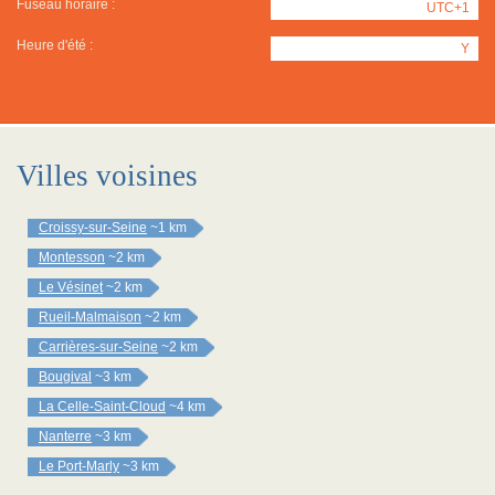
Fuseau horaire :
UTC+1
Heure d'été :
Y
Villes voisines
Croissy-sur-Seine
~1 km
Montesson
~2 km
Le Vésinet
~2 km
Rueil-Malmaison
~2 km
Carrières-sur-Seine
~2 km
Bougival
~3 km
La Celle-Saint-Cloud
~4 km
Nanterre
~3 km
Le Port-Marly
~3 km