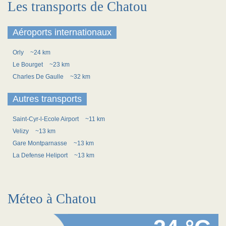
Les transports de Chatou
Aéroports internationaux
Orly
~24 km
Le Bourget
~23 km
Charles De Gaulle
~32 km
Autres transports
Saint-Cyr-l-Ecole Airport
~11 km
Velizy
~13 km
Gare Montparnasse
~13 km
La Defense Heliport
~13 km
Méteo à Chatou