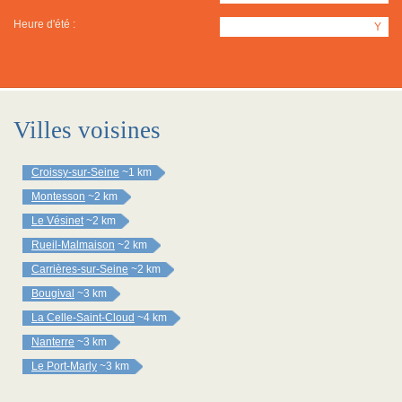
Heure d'été :
Y
Villes voisines
Croissy-sur-Seine
~1 km
Montesson
~2 km
Le Vésinet
~2 km
Rueil-Malmaison
~2 km
Carrières-sur-Seine
~2 km
Bougival
~3 km
La Celle-Saint-Cloud
~4 km
Nanterre
~3 km
Le Port-Marly
~3 km