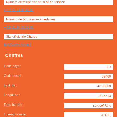
Numéro de téléphone de mise en relation
+(33) 01 34 80 46 00
Numéro de fax de mise en relation
+(33) 01 34 80 46 06
Site officiel de Chatou
http://www.chatou.fr
Chiffres
Code pays :
FR
Code postal :
78400
Latitude :
48.88988
Longitude :
2.15613
Zone horaire :
Europe/Paris
Fuseau horaire :
UTC+1