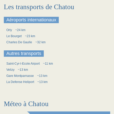
Les transports de Chatou
Aéroports internationaux
Orly
~24 km
Le Bourget
~23 km
Charles De Gaulle
~32 km
Autres transports
Saint-Cyr-l-Ecole Airport
~11 km
Velizy
~13 km
Gare Montparnasse
~13 km
La Defense Heliport
~13 km
Méteo à Chatou