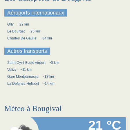
Aéroports internationaux
Orly
~22 km
Le Bourget
~25 km
Charles De Gaulle
~34 km
Autres transports
Saint-Cyr-l-Ecole Airport
~8 km
Velizy
~11 km
Gare Montparnasse
~13 km
La Defense Heliport
~14 km
Méteo à Bougival
21 °C