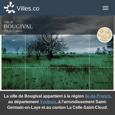
Villes.co
Villes.co
Toggle
Toggle
naviga
naviga
Ville de
BOUGIVAL
(Ile-de-France)
©photo-libre.fr
La ville de Bougival appartient à la région
Ile-de-France
,
au département
Yvelines
, à l'arrondissement Saint-
Germain-en-Laye et au canton La Celle-Saint-Cloud.