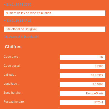
+(33) 01 30 78 25 80
Numéro de fax de mise en relation
+(33) 01 39 18 07 15
Site officiel de Bougival
http://www.ville-bougival.fr/
Chiffres
Code pays :
FR
Code postal :
78380
Latitude :
48.86322
Longitude :
2.14068
Zone horaire :
Europe/Paris
Fuseau horaire :
UTC+1