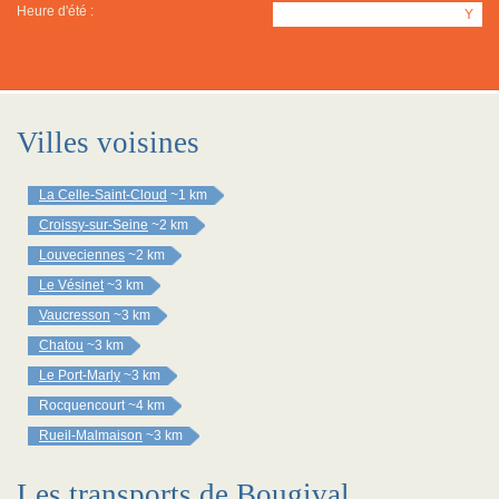
Heure d'été :
Y
Villes voisines
La Celle-Saint-Cloud
~1 km
Croissy-sur-Seine
~2 km
Louveciennes
~2 km
Le Vésinet
~3 km
Vaucresson
~3 km
Chatou
~3 km
Le Port-Marly
~3 km
Rocquencourt
~4 km
Rueil-Malmaison
~3 km
Les transports de Bougival