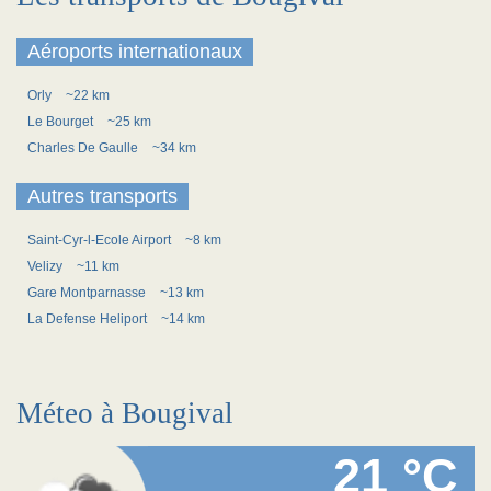
Aéroports internationaux
Orly
~22 km
Le Bourget
~25 km
Charles De Gaulle
~34 km
Autres transports
Saint-Cyr-l-Ecole Airport
~8 km
Velizy
~11 km
Gare Montparnasse
~13 km
La Defense Heliport
~14 km
Méteo à Bougival
21 °C