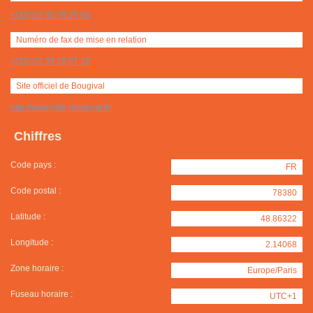
+(33) 01 30 78 25 80
Numéro de fax de mise en relation
+(33) 01 39 18 07 15
Site officiel de Bougival
http://www.ville-bougival.fr/
Chiffres
Code pays :
FR
Code postal :
78380
Latitude :
48.86322
Longitude :
2.14068
Zone horaire :
Europe/Paris
Fuseau horaire :
UTC+1