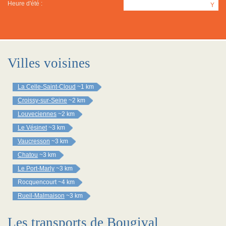
Heure d'été :
Y
Villes voisines
La Celle-Saint-Cloud
~1 km
Croissy-sur-Seine
~2 km
Louveciennes
~2 km
Le Vésinet
~3 km
Vaucresson
~3 km
Chatou
~3 km
Le Port-Marly
~3 km
Rocquencourt
~4 km
Rueil-Malmaison
~3 km
Les transports de Bougival