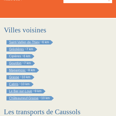
Y
Villes voisines
Saint-Vallier-de-Thiey
~6 km
Gréolières
~7 km
Cipières
~6 km
Gourdon
~7 km
Magagnosc
~8 km
Grasse
~10 km
Cabris
~10 km
Le Bar-sur-Loup
~9 km
Châteauneuf-Grasse
~10 km
Les transports de Caussols