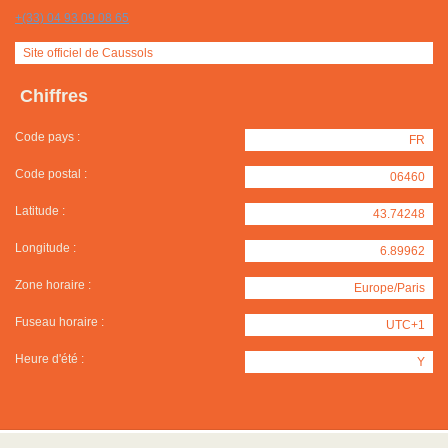
+(33) 04 93 09 08 65
Site officiel de Caussols
Chiffres
Code pays :
FR
Code postal :
06460
Latitude :
43.74248
Longitude :
6.89962
Zone horaire :
Europe/Paris
Fuseau horaire :
UTC+1
Heure d'été :
Y