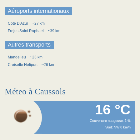
Aéroports internationaux
Cote D Azur
~27 km
Frejus Saint Raphael
~39 km
Autres transports
Mandelieu
~23 km
Croisette Heliport
~26 km
Méteo à Caussols
16 °C
Couverture nuageuse: 1 %
Vent: NW 8 km/h