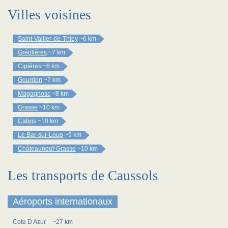
Villes voisines
Saint-Vallier-de-Thiey
~6 km
Gréolières
~7 km
Cipières
~6 km
Gourdon
~7 km
Magagnosc
~8 km
Grasse
~10 km
Cabris
~10 km
Le Bar-sur-Loup
~9 km
Châteauneuf-Grasse
~10 km
Les transports de Caussols
Aéroports internationaux
Cote D Azur
~27 km