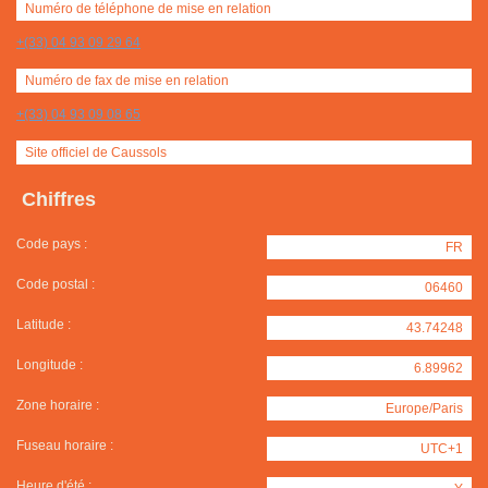
Numéro de téléphone de mise en relation
+(33) 04 93 09 29 64
Numéro de fax de mise en relation
+(33) 04 93 09 08 65
Site officiel de Caussols
Chiffres
Code pays :
FR
Code postal :
06460
Latitude :
43.74248
Longitude :
6.89962
Zone horaire :
Europe/Paris
Fuseau horaire :
UTC+1
Heure d'été :