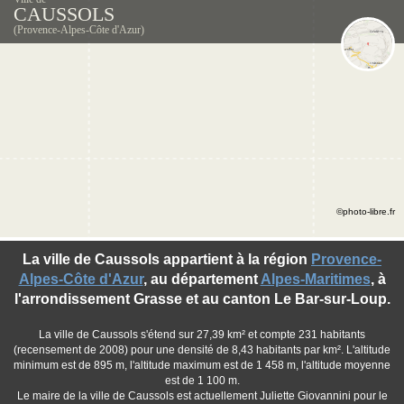
CAUSSOLS
(Provence-Alpes-Côte d'Azur)
©photo-libre.fr
La ville de Caussols appartient à la région
Provence-
Alpes-Côte d'Azur
, au département
Alpes-Maritimes
, à
l'arrondissement Grasse et au canton Le Bar-sur-Loup.
La ville de Caussols s'étend sur 27,39 km² et compte 231 habitants
(recensement de 2008) pour une densité de 8,43 habitants par km². L'altitude
minimum est de 895 m, l'altitude maximum est de 1 458 m, l'altitude moyenne
est de 1 100 m.
Le maire de la ville de Caussols est actuellement Juliette Giovannini pour le