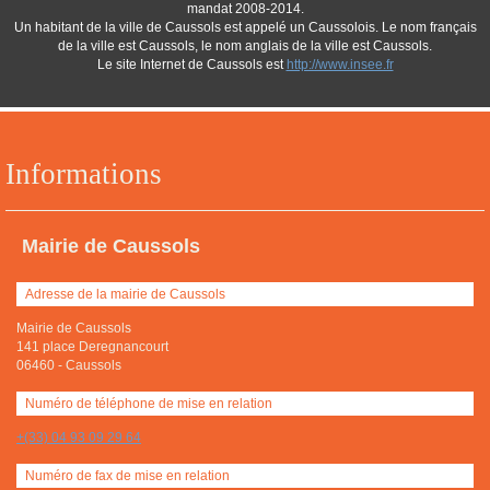
mandat 2008-2014.
Un habitant de la ville de Caussols est appelé un Caussolois. Le nom français
de la ville est Caussols, le nom anglais de la ville est Caussols.
Le site Internet de Caussols est
http://www.insee.fr
Informations
Mairie de Caussols
Adresse de la mairie de Caussols
Mairie de Caussols
141 place Deregnancourt
06460
-
Caussols
Numéro de téléphone de mise en relation
+(33) 04 93 09 29 64
Numéro de fax de mise en relation