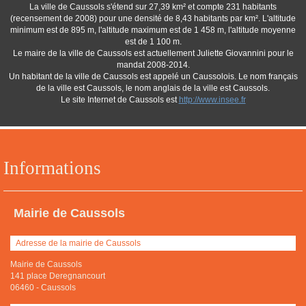
La ville de Caussols s'étend sur 27,39 km² et compte 231 habitants
(recensement de 2008) pour une densité de 8,43 habitants par km². L'altitude
minimum est de 895 m, l'altitude maximum est de 1 458 m, l'altitude moyenne
est de 1 100 m.
Le maire de la ville de Caussols est actuellement Juliette Giovannini pour le
mandat 2008-2014.
Un habitant de la ville de Caussols est appelé un Caussolois. Le nom français
de la ville est Caussols, le nom anglais de la ville est Caussols.
Le site Internet de Caussols est
http://www.insee.fr
Informations
Mairie de Caussols
Adresse de la mairie de Caussols
Mairie de Caussols
141 place Deregnancourt
06460
-
Caussols