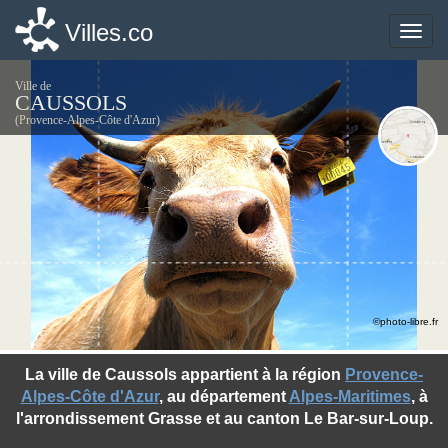
Villes.co
Villes.co
Toggle
Toggle
naviga
naviga
Ville de
CAUSSOLS
(Provence-Alpes-Côte d'Azur)
©photo-libre.fr
La ville de Caussols appartient à la région
Provence-
Alpes-Côte d'Azur
, au département
Alpes-Maritimes
, à
l'arrondissement Grasse et au canton Le Bar-sur-Loup.