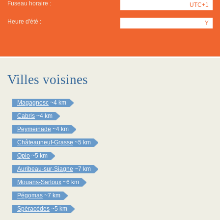
Fuseau horaire :
UTC+1
Heure d'été :
Y
Villes voisines
Magagnosc
~4 km
Cabris
~4 km
Peymeinade
~4 km
Châteauneuf-Grasse
~5 km
Opio
~5 km
Auribeau-sur-Siagne
~7 km
Mouans-Sartoux
~6 km
Pégomas
~7 km
Spéracèdes
~5 km