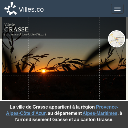
Villes.co
Villes.co
Toggle
Toggle
naviga
naviga
Ville de
GRASSE
(Provence-Alpes-Côte d'Azur)
©photo-libre.fr
La ville de Grasse appartient à la région
Provence-
Alpes-Côte d'Azur
, au département
Alpes-Maritimes
, à
l'arrondissement Grasse et au canton Grasse.