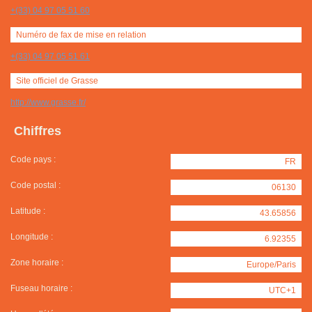
+(33) 04 97 05 51 60
Numéro de fax de mise en relation
+(33) 04 97 05 51 61
Site officiel de Grasse
http://www.grasse.fr/
Chiffres
Code pays :
FR
Code postal :
06130
Latitude :
43.65856
Longitude :
6.92355
Zone horaire :
Europe/Paris
Fuseau horaire :
UTC+1