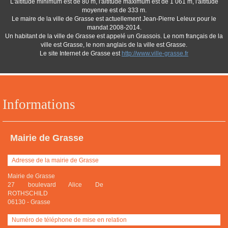
L'altitude minimum est de 80 m, l'altitude maximum est de 1 061 m, l'altitude
moyenne est de 333 m.
Le maire de la ville de Grasse est actuellement Jean-Pierre Leleux pour le
mandat 2008-2014.
Un habitant de la ville de Grasse est appelé un Grassois. Le nom français de la
ville est Grasse, le nom anglais de la ville est Grasse.
Le site Internet de Grasse est
http://www.ville-grasse.fr
Informations
Mairie de Grasse
Adresse de la mairie de Grasse
Mairie de Grasse
27 boulevard Alice De
ROTHSCHILD
06130
-
Grasse
Numéro de téléphone de mise en relation