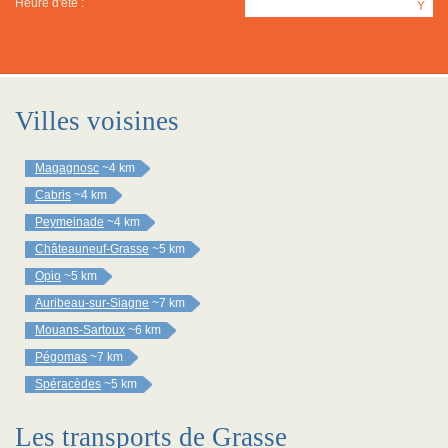
Heure d'été :
Y
Villes voisines
Magagnosc
~4 km
Cabris
~4 km
Peymeinade
~4 km
Châteauneuf-Grasse
~5 km
Opio
~5 km
Auribeau-sur-Siagne
~7 km
Mouans-Sartoux
~6 km
Pégomas
~7 km
Spéracèdes
~5 km
Les transports de Grasse