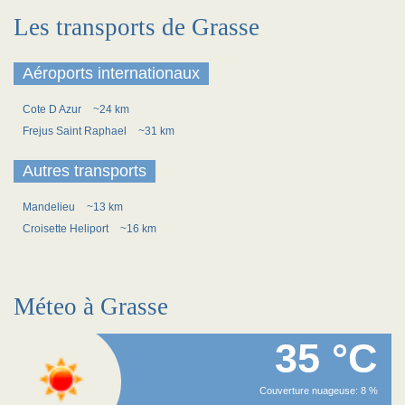
Les transports de Grasse
Aéroports internationaux
Cote D Azur
~24 km
Frejus Saint Raphael
~31 km
Autres transports
Mandelieu
~13 km
Croisette Heliport
~16 km
Méteo à Grasse
35 °C
Couverture nuageuse: 8 %