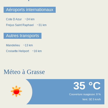
Aéroports internationaux
Cote D Azur
~24 km
Frejus Saint Raphael
~31 km
Autres transports
Mandelieu
~13 km
Croisette Heliport
~16 km
Méteo à Grasse
35 °C
Couverture nuageuse: 8 %
Vent: SE 5 km/h