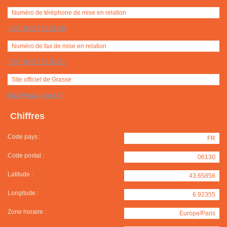
Numéro de téléphone de mise en relation
+(33) 04 97 05 51 60
Numéro de fax de mise en relation
+(33) 04 97 05 51 61
Site officiel de Grasse
http://www.grasse.fr/
Chiffres
Code pays :
FR
Code postal :
06130
Latitude :
43.65856
Longitude :
6.92355
Zone horaire :
Europe/Paris