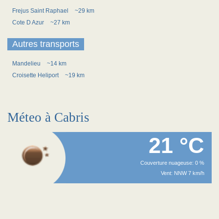
Frejus Saint Raphael
~29 km
Cote D Azur
~27 km
Autres transports
Mandelieu
~14 km
Croisette Heliport
~19 km
Méteo à Cabris
21 °C
Couverture nuageuse: 0 %
Vent: NNW 7 km/h