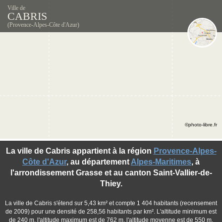
Ville de
CABRIS
(Provence-Alpes-Côte d'Azur)
©photo-libre.fr
La ville de Cabris appartient à la région
Provence-Alpes-
Côte d'Azur
, au département
Alpes-Maritimes
, à
l'arrondissement Grasse et au canton Saint-Vallier-de-
Thiey.
La ville de Cabris s'étend sur 5,43 km² et compte 1 404 habitants (recensement
de 2009) pour une densité de 258,56 habitants par km². L'altitude minimum est
de 240 m, l'altitude maximum est de 762 m, l'altitude moyenne est de 550 m.