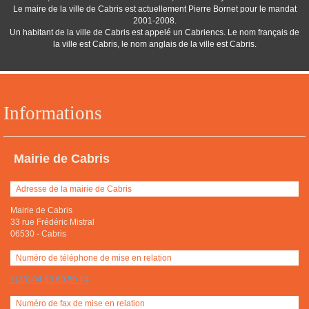
Le maire de la ville de Cabris est actuellement Pierre Bornet pour le mandat
2001-2008.
Un habitant de la ville de Cabris est appelé un Cabriencs. Le nom français de
la ville est Cabris, le nom anglais de la ville est Cabris.
Informations
Mairie de Cabris
Adresse de la mairie de Cabris
Mairie de Cabris
33 rue Frédéric Mistral
06530
-
Cabris
Numéro de téléphone de mise en relation
+(33) 04 93 60 50 14
Numéro de fax de mise en relation