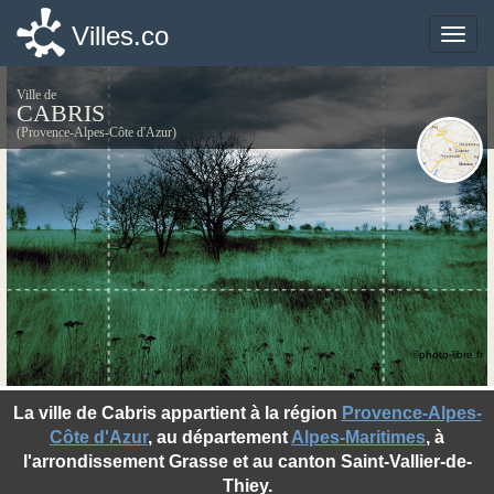
Villes.co
Villes.co
Toggle
Toggle
naviga
naviga
Ville de
CABRIS
(Provence-Alpes-Côte d'Azur)
©photo-libre.fr
La ville de Cabris appartient à la région
Provence-Alpes-
Côte d'Azur
, au département
Alpes-Maritimes
, à
l'arrondissement Grasse et au canton Saint-Vallier-de-
Thiey.