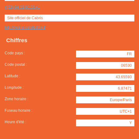
+(33) 04 93 60 63 41
Site officiel de Cabris
http://mairie.cabris.free.fr
Chiffres
Code pays :
FR
Code postal :
06530
Latitude :
43.65593
Longitude :
6.87471
Zone horaire :
Europe/Paris
Fuseau horaire :
UTC+1
Heure d'été :
Y