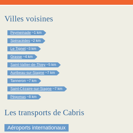
Villes voisines
Peymeinade
~1 km
Spéracèdes
~2 km
Le Tignet
~3 km
Grasse
~4 km
Saint-Vallier-de-Thiey
~5 km
Auribeau-sur-Siagne
~7 km
Tanneron
~7 km
Saint-Cézaire-sur-Siagne
~7 km
Pégomas
~8 km
Les transports de Cabris
Aéroports internationaux