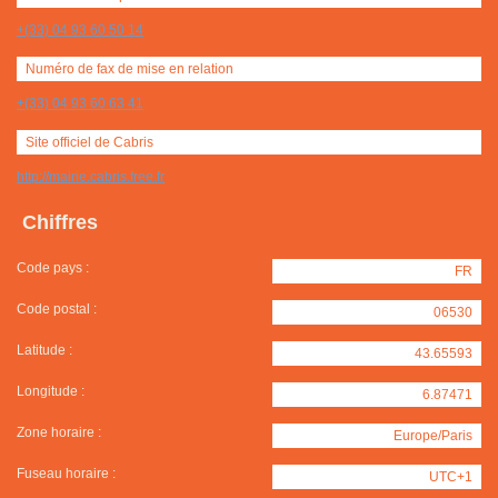
+(33) 04 93 60 50 14
Numéro de fax de mise en relation
+(33) 04 93 60 63 41
Site officiel de Cabris
http://mairie.cabris.free.fr
Chiffres
Code pays :
FR
Code postal :
06530
Latitude :
43.65593
Longitude :
6.87471
Zone horaire :
Europe/Paris
Fuseau horaire :
UTC+1