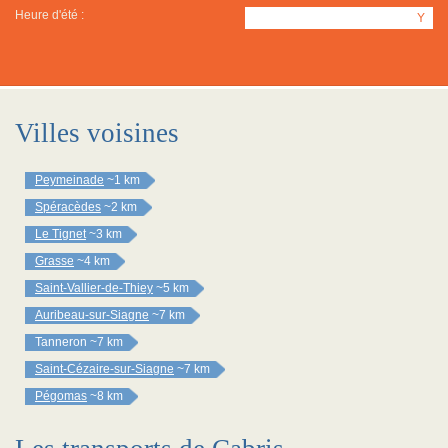
Heure d'été :
Y
Villes voisines
Peymeinade
~1 km
Spéracèdes
~2 km
Le Tignet
~3 km
Grasse
~4 km
Saint-Vallier-de-Thiey
~5 km
Auribeau-sur-Siagne
~7 km
Tanneron
~7 km
Saint-Cézaire-sur-Siagne
~7 km
Pégomas
~8 km