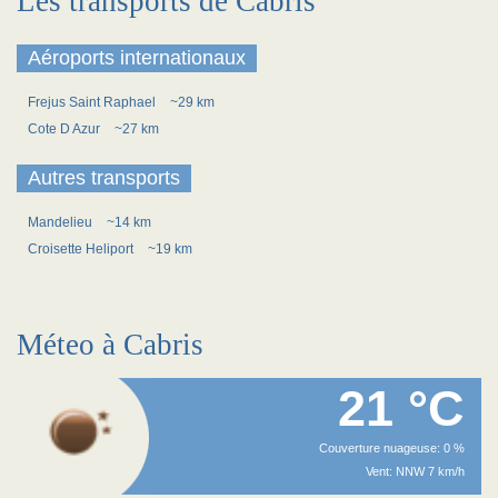
Les transports de Cabris
Aéroports internationaux
Frejus Saint Raphael
~29 km
Cote D Azur
~27 km
Autres transports
Mandelieu
~14 km
Croisette Heliport
~19 km
Méteo à Cabris
21 °C
Couverture nuageuse: 0 %
Vent: NNW 7 km/h