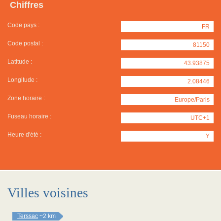
Chiffres
Code pays :
FR
Code postal :
81150
Latitude :
43.93875
Longitude :
2.08446
Zone horaire :
Europe/Paris
Fuseau horaire :
UTC+1
Heure d'été :
Y
Villes voisines
Terssac
~2 km