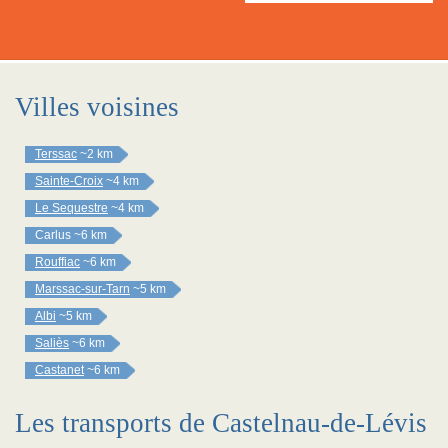
Villes voisines
Terssac
~2 km
Sainte-Croix
~4 km
Le Sequestre
~4 km
Carlus
~6 km
Rouffiac
~6 km
Marssac-sur-Tarn
~5 km
Albi
~5 km
Saliès
~6 km
Castanet
~6 km
Les transports de Castelnau-de-Lévis