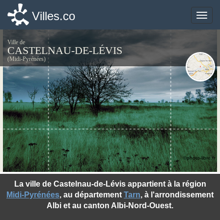
Villes.co
Villes.co
Toggle
Toggle
naviga
naviga
Ville de
CASTELNAU-DE-LÉVIS
(Midi-Pyrénées)
©photo-libre.fr
La ville de Castelnau-de-Lévis appartient à la région
Midi-Pyrénées
, au département
Tarn
, à l'arrondissement
Albi et au canton Albi-Nord-Ouest.