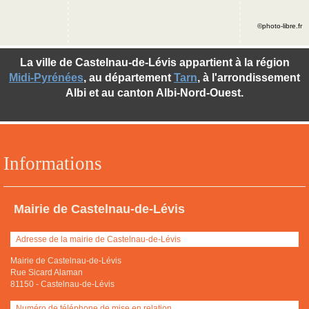
©photo-libre.fr
La ville de Castelnau-de-Lévis appartient à la région
Midi-Pyrénées
, au département
Tarn
, à l'arrondissement
Albi et au canton Albi-Nord-Ouest.
Informations
Mairie de Castelnau-de-Lévis
Adresse de la mairie de Castelnau-de-Lévis
Mairie de Castelnau-de-Lévis
Rue Sicard Alaman
81150
-
Castelnau-de-Lévis
Numéro de téléphone de mise en relation