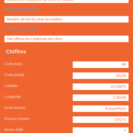
+(33) 05 63 46 15 98
Numéro de fax de mise en relation
+(33) 05 63 77 59 91
Site officiel de Castelnau-de-Lévis
Chiffres
Code pays :
FR
Code postal :
81150
Latitude :
43.93875
Longitude :
2.08446
Zone horaire :
Europe/Paris
Fuseau horaire :
UTC+1
Heure d'été :
Y