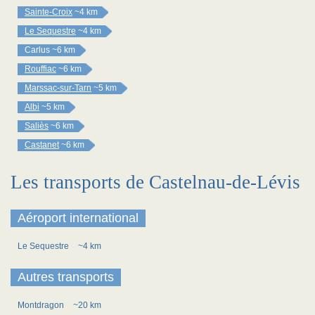
Sainte-Croix
~4 km
Le Sequestre
~4 km
Carlus
~6 km
Rouffiac
~6 km
Marssac-sur-Tarn
~5 km
Albi
~5 km
Saliès
~6 km
Castanet
~6 km
Les transports de Castelnau-de-Lévis
Aéroport international
Le Sequestre
~4 km
Autres transports
Montdragon
~20 km