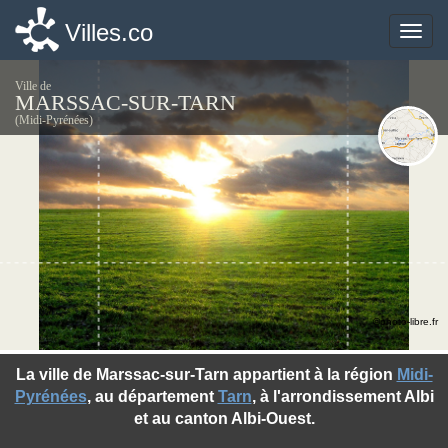
Villes.co
Villes.co
Toggle
Toggle
naviga
naviga
Ville de
MARSSAC-SUR-TARN
(Midi-Pyrénées)
©photo-libre.fr
La ville de Marssac-sur-Tarn appartient à la région
Midi-
Pyrénées
, au département
Tarn
, à l'arrondissement Albi
et au canton Albi-Ouest.