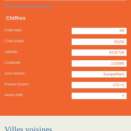
http://www.mairie-marssac.org/
Chiffres
Code pays :
FR
Code postal :
81150
Latitude :
43.91726
Longitude :
2.02886
Zone horaire :
Europe/Paris
Fuseau horaire :
UTC+1
Heure d'été :
Y
Villes voisines