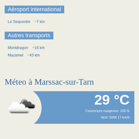
Aéroport international
Le Sequestre
~7 km
Autres transports
Montdragon
~16 km
Mazamet
~45 km
Méteo à Marssac-sur-Tarn
29 °C
Couverture nuageuse: 100 %
Vent: SSW 17 km/h