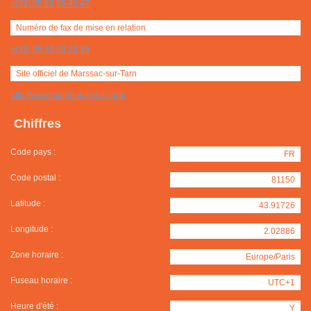
+(33) 05 63 55 40 47
Numéro de fax de mise en relation
+(33) 05 63 53 10 15
Site officiel de Marssac-sur-Tarn
http://www.mairie-marssac.org/
Chiffres
Code pays :
FR
Code postal :
81150
Latitude :
43.91726
Longitude :
2.02886
Zone horaire :
Europe/Paris
Fuseau horaire :
UTC+1
Heure d'été :
Y