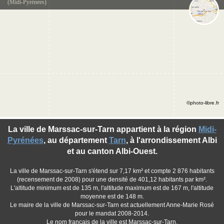
(Midi-Pyrénées)
©photo-libre.fr
La ville de Marssac-sur-Tarn appartient à la région
Midi-
Pyrénées
, au département
Tarn
, à l'arrondissement Albi
et au canton Albi-Ouest.
La ville de Marssac-sur-Tarn s'étend sur 7,17 km² et compte 2 876 habitants
(recensement de 2008) pour une densité de 401,12 habitants par km².
L'altitude minimum est de 135 m, l'altitude maximum est de 167 m, l'altitude
moyenne est de 148 m.
Le maire de la ville de Marssac-sur-Tarn est actuellement Anne-Marie Rosé
pour le mandat 2008-2014.
Le nom français de la ville est Marssac-sur-Tarn.