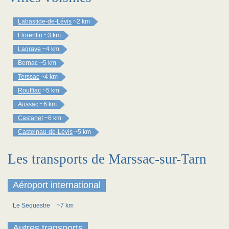
Labastide-de-Lévis
~2 km
Florentin
~3 km
Lagrave
~4 km
Bernac
~5 km
Terssac
~4 km
Rouffiac
~5 km
Aussac
~6 km
Castanet
~6 km
Castelnau-de-Lévis
~5 km
Les transports de Marssac-sur-Tarn
Aéroport international
Le Sequestre
~7 km
Autres transports