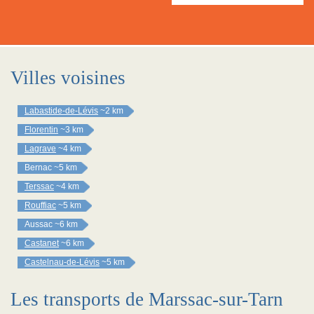
Villes voisines
Labastide-de-Lévis
~2 km
Florentin
~3 km
Lagrave
~4 km
Bernac
~5 km
Terssac
~4 km
Rouffiac
~5 km
Aussac
~6 km
Castanet
~6 km
Castelnau-de-Lévis
~5 km
Les transports de Marssac-sur-Tarn