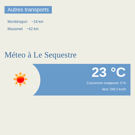
Autres transports
Montdragon
~18 km
Mazamet
~42 km
Méteo à Le Sequestre
23 °C
Couverture nuageuse: 0 %
Vent: SW 2 km/h