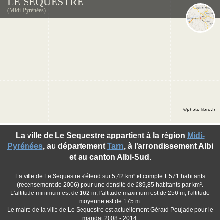
LE SEQUESTRE
(Midi-Pyrénées)
©photo-libre.fr
La ville de Le Sequestre appartient à la région
Midi-
Pyrénées
, au département
Tarn
, à l'arrondissement Albi
et au canton Albi-Sud.
La ville de Le Sequestre s'étend sur 5,42 km² et compte 1 571 habitants
(recensement de 2006) pour une densité de 289,85 habitants par km².
L'altitude minimum est de 162 m, l'altitude maximum est de 256 m, l'altitude
moyenne est de 175 m.
Le maire de la ville de Le Sequestre est actuellement Gérard Poujade pour le
mandat 2008 - 2014.