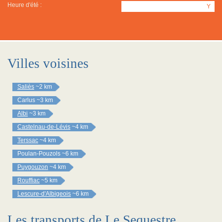
Heure d'été :
Y
Villes voisines
Saliès
~2 km
Carlus
~3 km
Albi
~3 km
Castelnau-de-Lévis
~4 km
Terssac
~4 km
Poulan-Pouzols
~6 km
Puygouzon
~4 km
Rouffiac
~5 km
Lescure-d'Albigeois
~6 km
Les transports de Le Sequestre