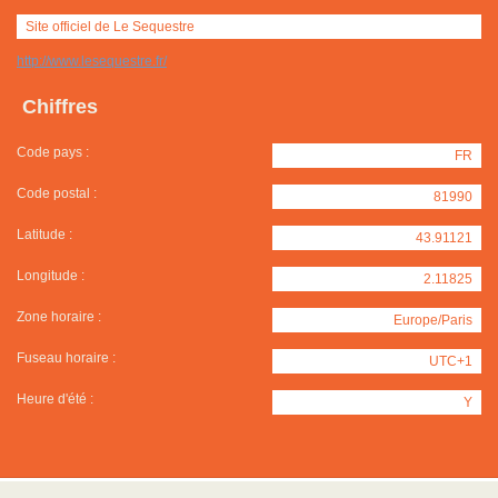
Site officiel de Le Sequestre
http://www.lesequestre.fr/
Chiffres
Code pays :
FR
Code postal :
81990
Latitude :
43.91121
Longitude :
2.11825
Zone horaire :
Europe/Paris
Fuseau horaire :
UTC+1
Heure d'été :
Y