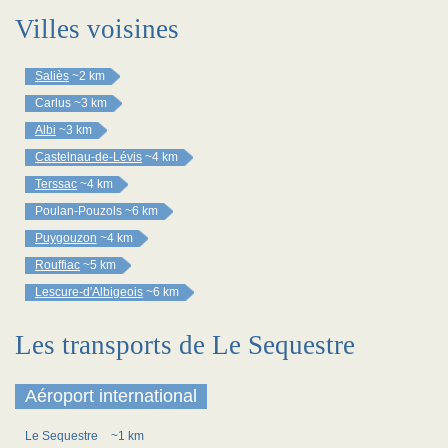
Villes voisines
Saliès
~2 km
Carlus
~3 km
Albi
~3 km
Castelnau-de-Lévis
~4 km
Terssac
~4 km
Poulan-Pouzols
~6 km
Puygouzon
~4 km
Rouffiac
~5 km
Lescure-d'Albigeois
~6 km
Les transports de Le Sequestre
Aéroport international
Le Sequestre
~1 km