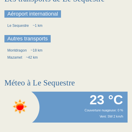
Aéroport international
Le Sequestre
~1 km
Autres transports
Montdragon
~18 km
Mazamet
~42 km
Méteo à Le Sequestre
23 °C
Couverture nuageuse: 0 %
Vent: SW 2 km/h