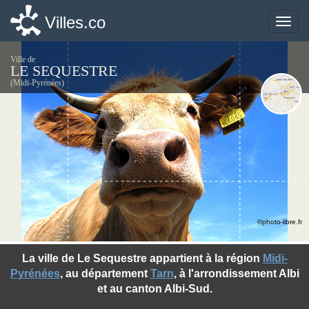
Villes.co
Villes.co
Toggle
Toggle
naviga
naviga
Ville de
LE SEQUESTRE
(Midi-Pyrénées)
©photo-libre.fr
La ville de Le Sequestre appartient à la région
Midi-
Pyrénées
, au département
Tarn
, à l'arrondissement Albi
et au canton Albi-Sud.