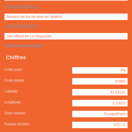
+(33) 05 63 54 40 13
Numéro de fax de mise en relation
+(33) 05 63 49 76 73
Site officiel de Le Sequestre
http://www.lesequestre.fr/
Chiffres
Code pays :
FR
Code postal :
81990
Latitude :
43.91121
Longitude :
2.11825
Zone horaire :
Europe/Paris
Fuseau horaire :
UTC+1