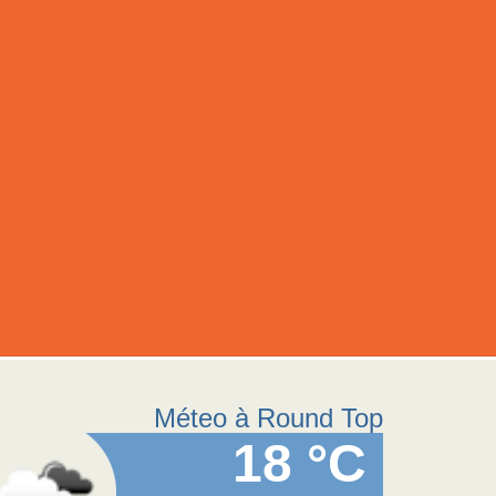
Méteo à Round Top
18 °C