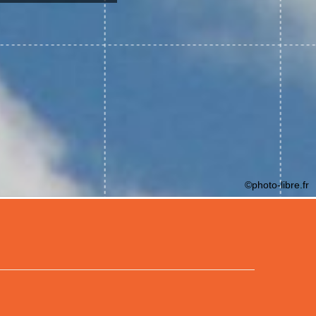
©photo-libre.fr