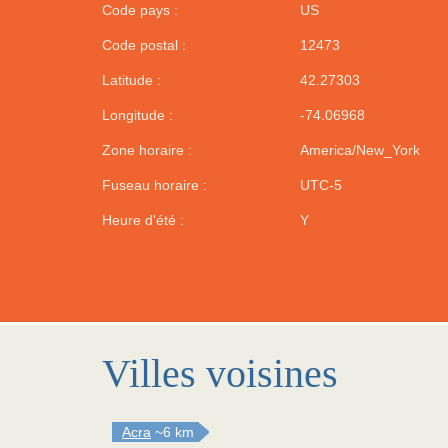
Code pays :
US
Code postal :
12473
Latitude :
42.27303
Longitude :
-74.06968
Zone horaire :
America/New_York
Fuseau horaire :
UTC-5
Heure d'été :
Y
Villes voisines
Acra
~6 km