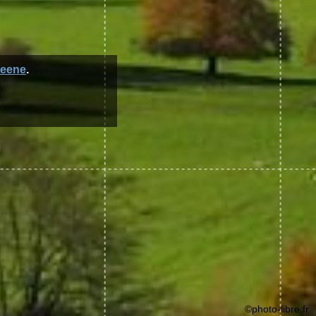
reene
.
©photo-libre.fr