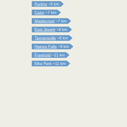
Purling
~5 km
Cairo
~7 km
Maplecrest
~7 km
East Jewett
~8 km
Tannersville
~8 km
Haines Falls
~9 km
Freehold
~11 km
Elka Park
~11 km