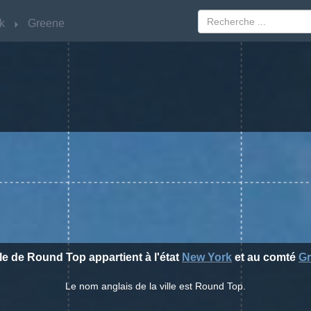
k
k
Greene
Greene
lle de Round Top appartient à l'état
New York
et au comté
G
Le nom anglais de la ville est Round Top.