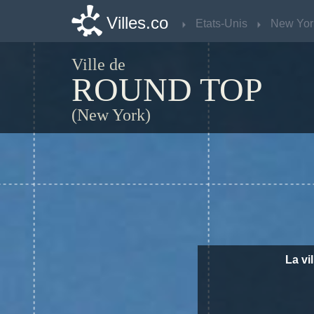
Villes.co
Villes.co
Etats-Unis
Etats-Unis
New Yor
New Yor
Ville de
ROUND TOP
(New York)
La vi