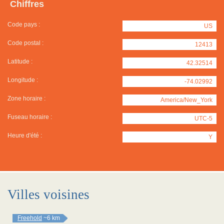
Chiffres
Code pays :
US
Code postal :
12413
Latitude :
42.32514
Longitude :
-74.02992
Zone horaire :
America/New_York
Fuseau horaire :
UTC-5
Heure d'été :
Y
Villes voisines
Freehold
~6 km