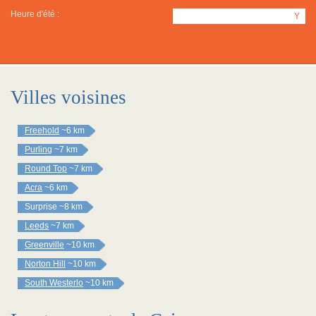
Heure d'été :
Y
Villes voisines
Freehold
~6 km
Purling
~7 km
Round Top
~7 km
Acra
~6 km
Surprise
~8 km
Leeds
~7 km
Greenville
~10 km
Norton Hill
~10 km
South Westerlo
~10 km