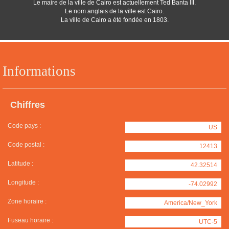
Le maire de la ville de Cairo est actuellement Ted Banta III.
Le nom anglais de la ville est Cairo.
La ville de Cairo a été fondée en 1803.
Informations
Chiffres
Code pays :
US
Code postal :
12413
Latitude :
42.32514
Longitude :
-74.02992
Zone horaire :
America/New_York
Fuseau horaire :
UTC-5