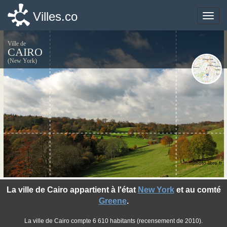
Villes.co
Villes.co
Toggle
Toggle
naviga
naviga
Ville de
CAIRO
(New York)
©photo-libre.fr
La ville de Cairo appartient à l'état
New York
et au comté
Greene
.
La ville de Cairo compte 6 610 habitants (recensement de 2010).