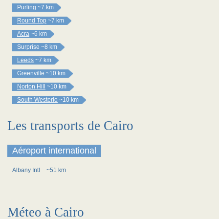
Purling
~7 km
Round Top
~7 km
Acra
~6 km
Surprise
~8 km
Leeds
~7 km
Greenville
~10 km
Norton Hill
~10 km
South Westerlo
~10 km
Les transports de Cairo
Aéroport international
Albany Intl
~51 km
Méteo à Cairo