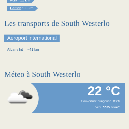
Acra
~12 km
Earlton
~11 km
Les transports de South Westerlo
Aéroport international
Albany Intl
~41 km
Méteo à South Westerlo
22 °C
Couverture nuageuse: 83 %
Vent: SSW 6 km/h