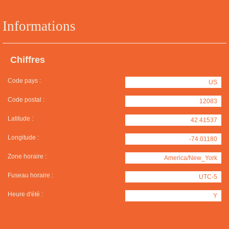
Informations
Chiffres
Code pays :
US
Code postal :
12083
Latitude :
42.41537
Longitude :
-74.01180
Zone horaire :
America/New_York
Fuseau horaire :
UTC-5
Heure d'été :
Y