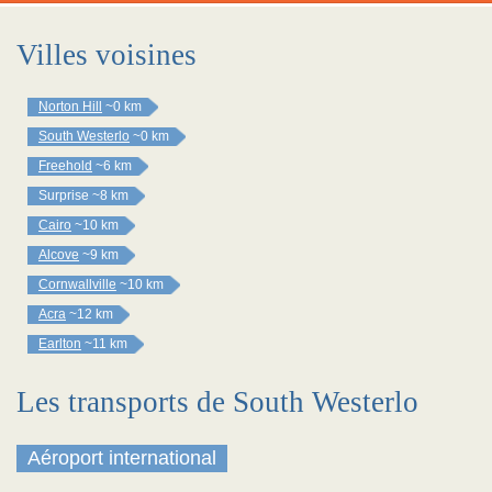
Villes voisines
Norton Hill
~0 km
South Westerlo
~0 km
Freehold
~6 km
Surprise
~8 km
Cairo
~10 km
Alcove
~9 km
Cornwallville
~10 km
Acra
~12 km
Earlton
~11 km
Les transports de South Westerlo
Aéroport international