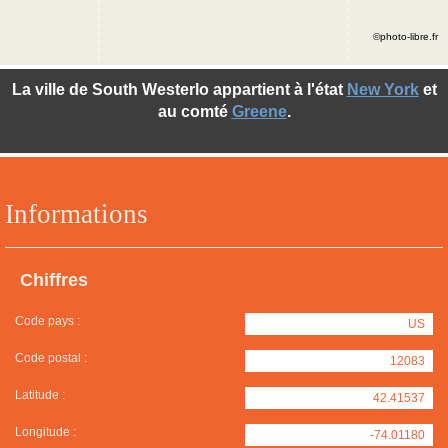
©photo-libre.fr
La ville de South Westerlo appartient à l'état
New York
et
au comté
Greene
.
Informations
Chiffres
Code pays :
US
Code postal :
12083
Latitude :
42.41537
Longitude :
-74.01180