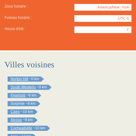
Zone horaire :
America/New_York
Fuseau horaire :
UTC-5
Heure d'été :
Y
Villes voisines
Norton Hill
~0 km
South Westerlo
~0 km
Freehold
~6 km
Surprise
~8 km
Cairo
~10 km
Alcove
~9 km
Cornwallville
~10 km