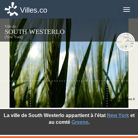
Villes.co
Villes.co
Toggle
Toggle
naviga
naviga
Ville de
SOUTH WESTERLO
(New York)
©photo-libre.fr
La ville de South Westerlo appartient à l'état
New York
et
au comté
Greene
.