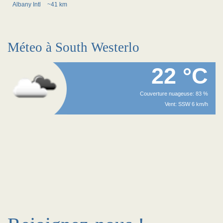
Albany Intl
~41 km
Méteo à South Westerlo
22 °C
Couverture nuageuse: 83 %
Vent: SSW 6 km/h