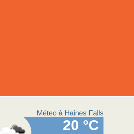
Méteo à Haines Falls
20 °C