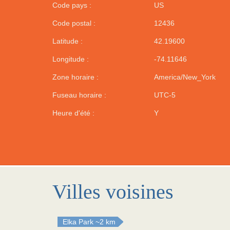
Code pays :
US
Code postal :
12436
Latitude :
42.19600
Longitude :
-74.11646
Zone horaire :
America/New_York
Fuseau horaire :
UTC-5
Heure d'été :
Y
Villes voisines
Elka Park
~2 km