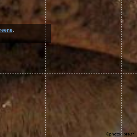
reene
.
©photo-libre.fr