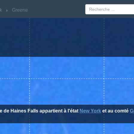
k
k
Greene
Greene
le de Haines Falls appartient à l'état
New York
et au comté
G