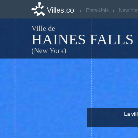
Villes.co
Villes.co
Etats-Unis
Etats-Unis
New Yor
New Yor
Ville de
HAINES FALLS
(New York)
La vil