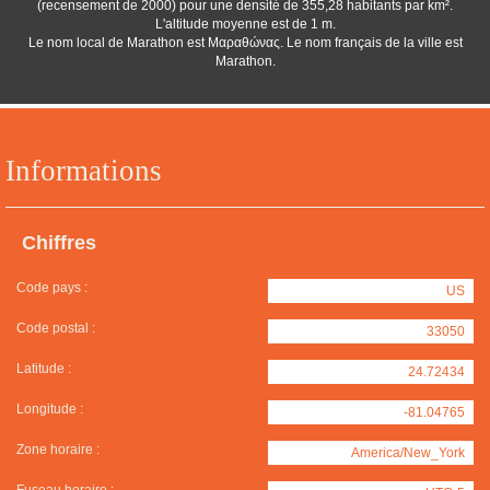
(recensement de 2000) pour une densité de 355,28 habitants par km².
L'altitude moyenne est de 1 m.
Le nom local de Marathon est Μαραθώνας. Le nom français de la ville est
Marathon.
Informations
Chiffres
Code pays :
US
Code postal :
33050
Latitude :
24.72434
Longitude :
-81.04765
Zone horaire :
America/New_York