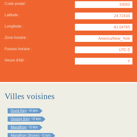
Code postal :
33050
Latitude :
24.72434
Longitude :
-81.04765
Zone horaire :
America/New_York
Fuseau horaire :
UTC-5
Heure d'été :
Y
Villes voisines
Duck Key
~0 km
Grassy Key
~0 km
Marathon
~0 km
Marathon Shores
~0 km