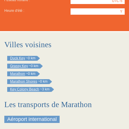
Fuseau horaire :
UTC-5
Heure d'été :
Y
Villes voisines
Duck Key
~0 km
Grassy Key
~0 km
Marathon
~0 km
Marathon Shores
~0 km
Key Colony Beach
~3 km
Les transports de Marathon
Aéroport international