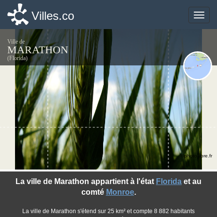
Villes.co
Villes.co
Toggle
Toggle
naviga
naviga
Ville de
MARATHON
(Florida)
©photo-libre.fr
La ville de Marathon appartient à l'état
Florida
et au
comté
Monroe
.
La ville de Marathon s'étend sur 25 km² et compte 8 882 habitants