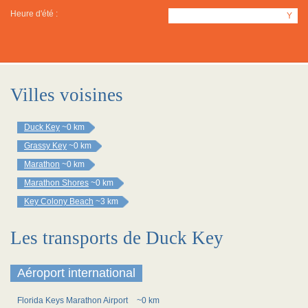
Heure d'été :
Y
Villes voisines
Duck Key
~0 km
Grassy Key
~0 km
Marathon
~0 km
Marathon Shores
~0 km
Key Colony Beach
~3 km
Les transports de Duck Key
Aéroport international
Florida Keys Marathon Airport
~0 km