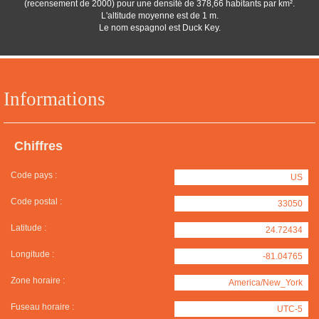
(recensement de 2000) pour une densité de 378,66 habitants par km².
L'altitude moyenne est de 1 m.
Le nom espagnol est Duck Key.
Informations
Chiffres
Code pays :
US
Code postal :
33050
Latitude :
24.72434
Longitude :
-81.04765
Zone horaire :
America/New_York
Fuseau horaire :
UTC-5