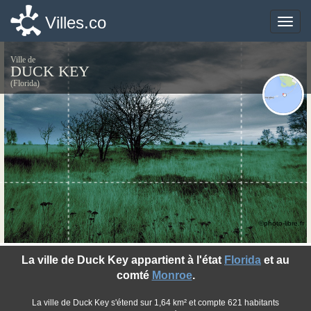
Villes.co
Villes.co
Toggle
Toggle
naviga
naviga
Ville de
DUCK KEY
(Florida)
©photo-libre.fr
La ville de Duck Key appartient à l'état
Florida
et au
comté
Monroe
.
La ville de Duck Key s'étend sur 1,64 km² et compte 621 habitants