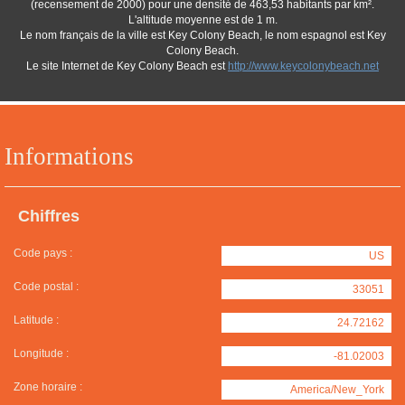
(recensement de 2000) pour une densité de 463,53 habitants par km².
L'altitude moyenne est de 1 m.
Le nom français de la ville est Key Colony Beach, le nom espagnol est Key
Colony Beach.
Le site Internet de Key Colony Beach est
http://www.keycolonybeach.net
Informations
Chiffres
Code pays :
US
Code postal :
33051
Latitude :
24.72162
Longitude :
-81.02003
Zone horaire :
America/New_York