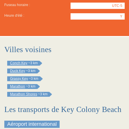
Fuseau horaire :
UTC-5
Heure d'été :
Y
Villes voisines
Conch Key
~3 km
Duck Key
~3 km
Grassy Key
~3 km
Marathon
~3 km
Marathon Shores
~3 km
Les transports de Key Colony Beach
Aéroport international