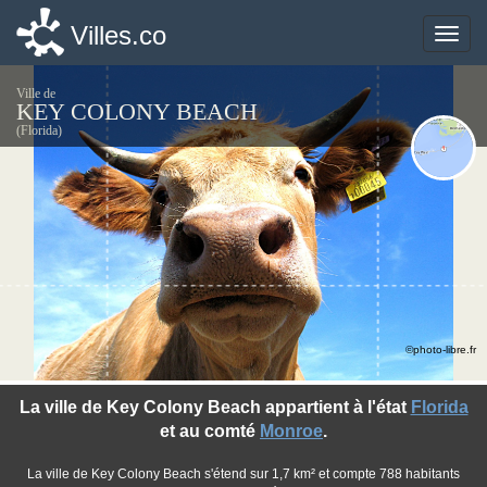
Villes.co
Villes.co
Toggle
Toggle
naviga
naviga
Ville de
KEY COLONY BEACH
(Florida)
©photo-libre.fr
La ville de Key Colony Beach appartient à l'état
Florida
et au comté
Monroe
.
La ville de Key Colony Beach s'étend sur 1,7 km² et compte 788 habitants