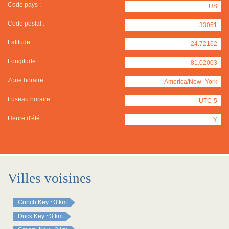
Code pays :
US
Code postal :
33051
Latitude :
24.72162
Longitude :
-81.02003
Zone horaire :
America/New_York
Fuseau horaire :
UTC-5
Heure d'été :
Y
Villes voisines
Conch Key
~3 km
Duck Key
~3 km