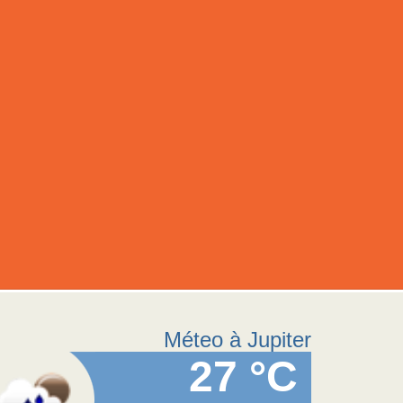
Méteo à Jupiter
27 °C