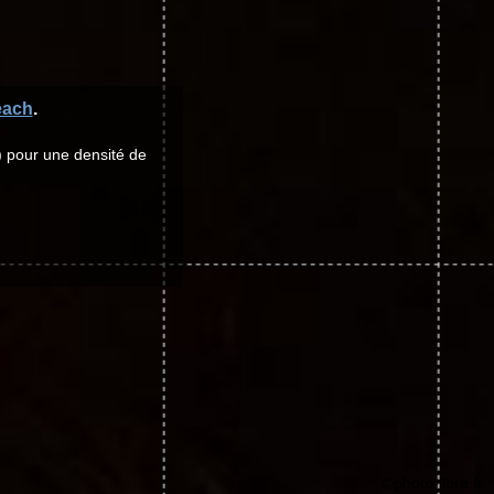
each
.
) pour une densité de
©photo-libre.fr