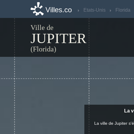
Villes.co
Villes.co
Etats-Unis
Etats-Unis
Florida
Florida
Ville de
JUPITER
(Florida)
La v
La ville de Jupiter 