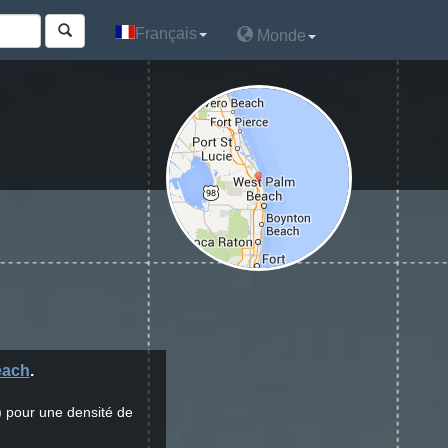
Français
Français
Monde
Monde
each
.
) pour une densité de