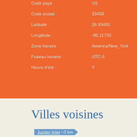
Code pays :
US
Code postal :
33458
Latitude :
26.93481
Longitude :
-80.11732
Zone horaire :
America/New_York
Fuseau horaire :
UTC-5
Heure d'été :
Y
Villes voisines
Jupiter Inlet
~3 km