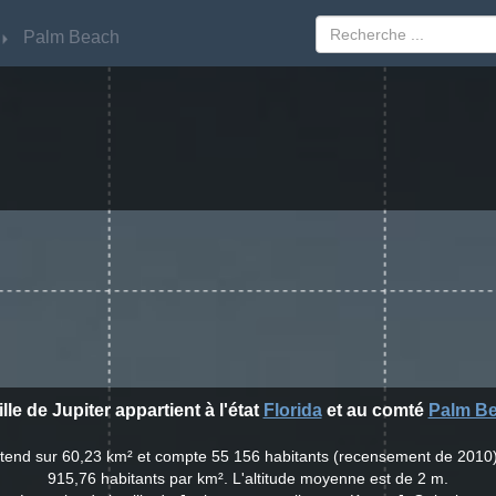
Palm Beach
Palm Beach
ille de Jupiter appartient à l'état
Florida
et au comté
Palm B
s'étend sur 60,23 km² et compte 55 156 habitants (recensement de 2010
915,76 habitants par km². L'altitude moyenne est de 2 m.