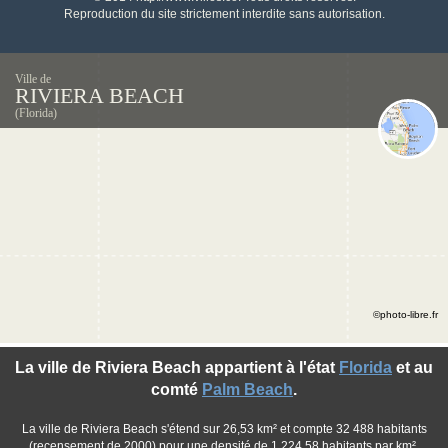
Reproduction du site strictement interdite sans autorisation.
Ville de
RIVIERA BEACH
(Florida)
©photo-libre.fr
La ville de Riviera Beach appartient à l'état
Florida
et au
comté
Palm Beach
.
La ville de Riviera Beach s'étend sur 26,53 km² et compte 32 488 habitants
(recensement de 2000) pour une densité de 1 224,58 habitants par km².