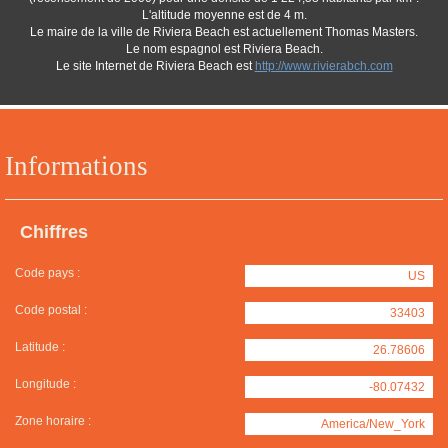
L'altitude moyenne est de 4 m.
Le maire de la ville de Riviera Beach est actuellement Thomas Masters.
Le nom espagnol est Riviera Beach.
Le site Internet de Riviera Beach est
http://www.rivierabch.com
Informations
Chiffres
Code pays :
US
Code postal :
33403
Latitude :
26.78606
Longitude :
-80.07432
Zone horaire :
America/New_York