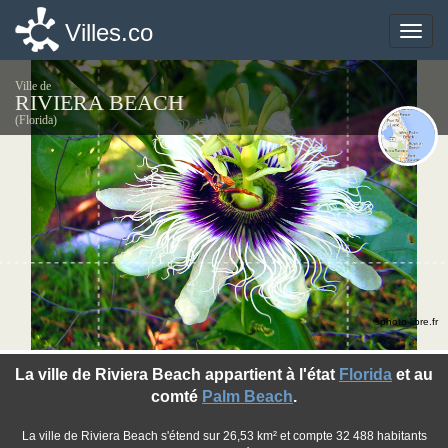
Villes.co
Villes.co
Toggle
Toggle
naviga
naviga
Ville de
RIVIERA BEACH
(Florida)
©photo-libre.fr
La ville de Riviera Beach appartient à l'état
Florida
et au
comté
Palm Beach
.
La ville de Riviera Beach s'étend sur 26,53 km² et compte 32 488 habitants