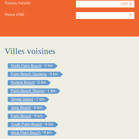
Fuseau horaire :
UTC-5
Heure d'été :
Y
Villes voisines
North Palm Beach
~0 km
Palm Beach Gardens
~0 km
Riviera Beach
~0 km
Palm Beach Shores
~1 km
Singer Island
~1 km
Juno Beach
~6 km
Palm Beach
~8 km
South Palm Beach
~8 km
West Palm Beach
~9 km