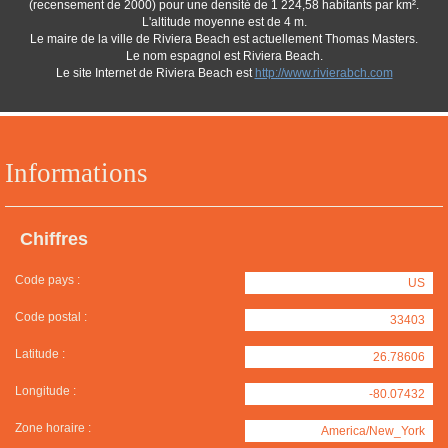
(recensement de 2000) pour une densité de 1 224,58 habitants par km².
L'altitude moyenne est de 4 m.
Le maire de la ville de Riviera Beach est actuellement Thomas Masters.
Le nom espagnol est Riviera Beach.
Le site Internet de Riviera Beach est
http://www.rivierabch.com
Informations
Chiffres
Code pays :
US
Code postal :
33403
Latitude :
26.78606
Longitude :
-80.07432
Zone horaire :
America/New_York