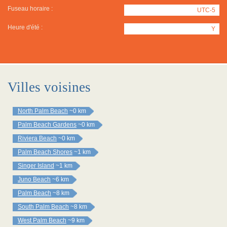
Fuseau horaire :
UTC-5
Heure d'été :
Y
Villes voisines
North Palm Beach
~0 km
Palm Beach Gardens
~0 km
Riviera Beach
~0 km
Palm Beach Shores
~1 km
Singer Island
~1 km
Juno Beach
~6 km
Palm Beach
~8 km
South Palm Beach
~8 km
West Palm Beach
~9 km