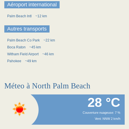
Aéroport international
Palm Beach Intl
~12 km
Autres transports
Palm Beach Co Park
~22 km
Boca Raton
~45 km
Witham Field Airport
~46 km
Pahokee
~49 km
Méteo à North Palm Beach
28 °C
Couverture nuageuse: 7 %
Vent: NNW 2 km/h