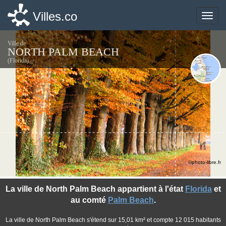
Villes.co
Villes.co
Toggle
Toggle
naviga
naviga
Ville de
NORTH PALM BEACH
(Florida)
©photo-libre.fr
La ville de North Palm Beach appartient à l'état
Florida
et
au comté
Palm Beach
.
La ville de North Palm Beach s'étend sur 15,01 km² et compte 12 015 habitants