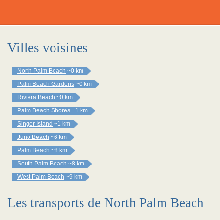
Villes voisines
North Palm Beach
~0 km
Palm Beach Gardens
~0 km
Riviera Beach
~0 km
Palm Beach Shores
~1 km
Singer Island
~1 km
Juno Beach
~6 km
Palm Beach
~8 km
South Palm Beach
~8 km
West Palm Beach
~9 km
Les transports de North Palm Beach