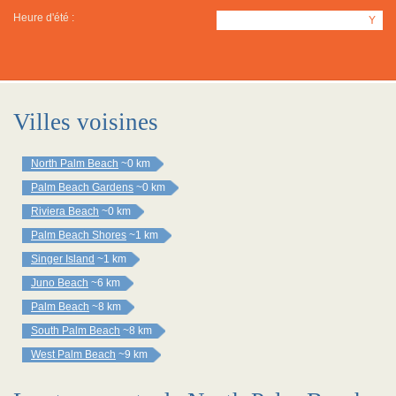
Heure d'été :
Y
Villes voisines
North Palm Beach
~0 km
Palm Beach Gardens
~0 km
Riviera Beach
~0 km
Palm Beach Shores
~1 km
Singer Island
~1 km
Juno Beach
~6 km
Palm Beach
~8 km
South Palm Beach
~8 km
West Palm Beach
~9 km