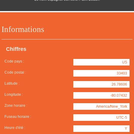
Informations
Chiffres
Code pays :
US
Code postal :
33403
Latitude :
26.78606
Longitude :
-80.07432
Zone horaire :
America/New_York
Fuseau horaire :
UTC-5
Heure d'été :
Y