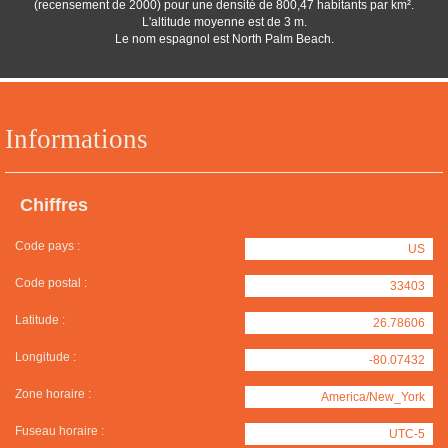
(recensement de 2000) pour une densité de 800,47 habitants par km².
L'altitude moyenne est de 3 m.
Le nom espagnol est North Palm Beach.
Informations
Chiffres
Code pays :
US
Code postal :
33403
Latitude :
26.78606
Longitude :
-80.07432
Zone horaire :
America/New_York
Fuseau horaire :
UTC-5