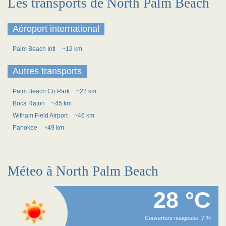
Les transports de North Palm Beach
Aéroport international
Palm Beach Intl
~12 km
Autres transports
Palm Beach Co Park
~22 km
Boca Raton
~45 km
Witham Field Airport
~46 km
Pahokee
~49 km
Méteo à North Palm Beach
28 °C
Couverture nuageuse: 7 %