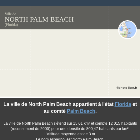
Ville de
NORTH PALM BEACH
(Florida)
©photo-libre.fr
La ville de North Palm Beach appartient à l'état
Florida
et
au comté
Palm Beach
.
La ville de North Palm Beach s'étend sur 15,01 km² et compte 12 015 habitants
(recensement de 2000) pour une densité de 800,47 habitants par km².
L'altitude moyenne est de 3 m.
Le nom espagnol est North Palm Beach.