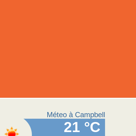
Méteo à Campbell
21 °C