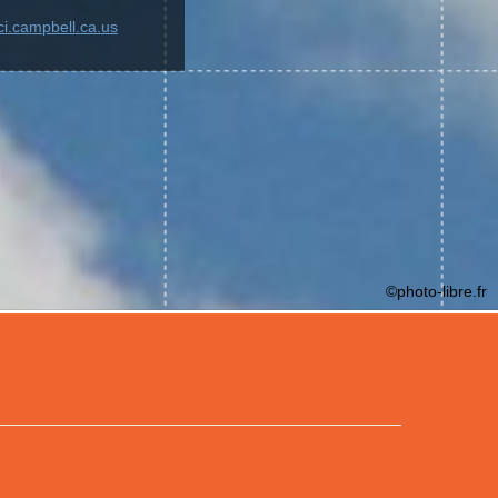
ci.campbell.ca.us
©photo-libre.fr