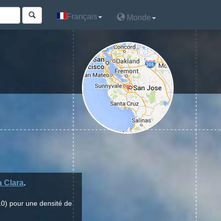
Français
Français
Monde
Monde
 Clara
.
10) pour une densité de