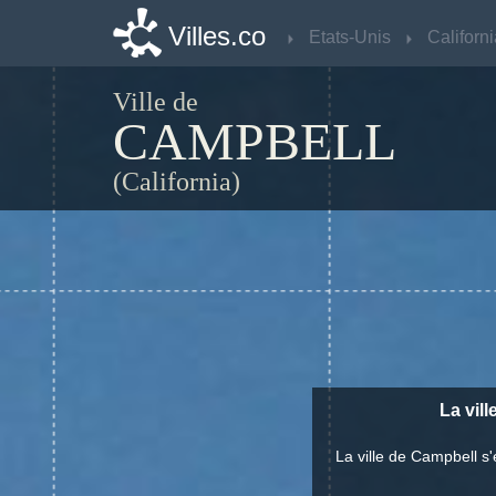
Villes.co
Villes.co
Etats-Unis
Etats-Unis
Californ
Californ
Ville de
CAMPBELL
(California)
La vill
La ville de Campbell s