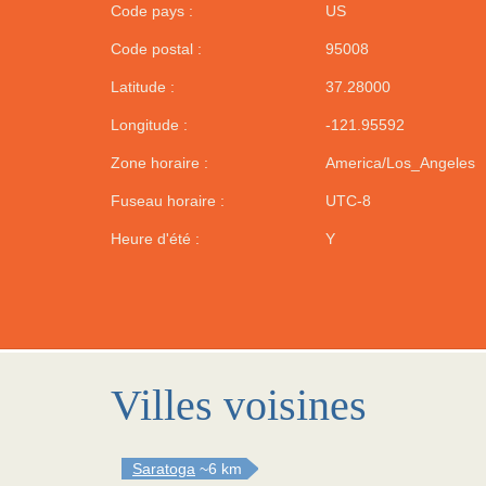
Code pays :
US
Code postal :
95008
Latitude :
37.28000
Longitude :
-121.95592
Zone horaire :
America/Los_Angeles
Fuseau horaire :
UTC-8
Heure d'été :
Y
Villes voisines
Saratoga
~6 km