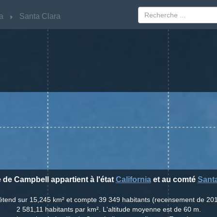
ia
ia
Santa Clara
Santa Clara
e de Campbell appartient à l'état
California
et au comté
Santa
'étend sur 15,245 km² et compte 39 349 habitants (recensement de 20
2 581,11 habitants par km². L'altitude moyenne est de 60 m.