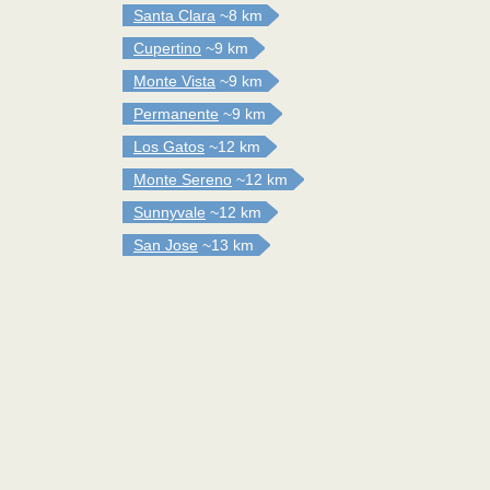
Santa Clara
~8 km
Cupertino
~9 km
Monte Vista
~9 km
Permanente
~9 km
Los Gatos
~12 km
Monte Sereno
~12 km
Sunnyvale
~12 km
San Jose
~13 km