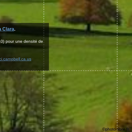
 Clara
.
10) pour une densité de
ci.campbell.ca.us
©photo-libre.fr