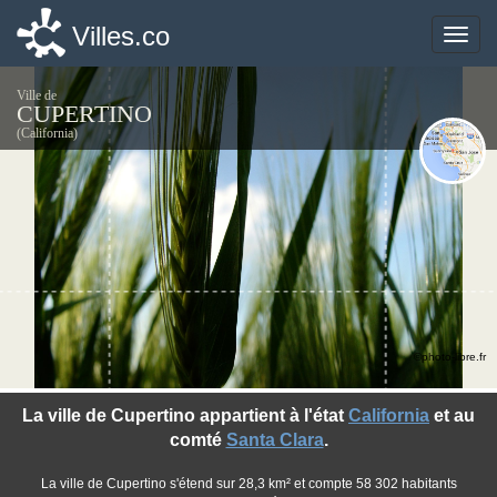
Villes.co
Villes.co
Toggle
Toggle
naviga
naviga
Ville de
CUPERTINO
(California)
©photo-libre.fr
La ville de Cupertino appartient à l'état
California
et au
comté
Santa Clara
.
La ville de Cupertino s'étend sur 28,3 km² et compte 58 302 habitants