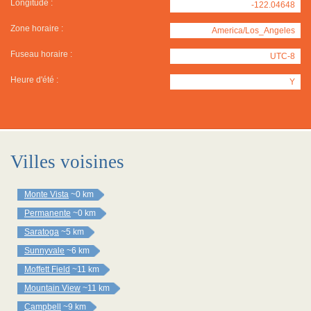
Longitude :
-122.04648
Zone horaire :
America/Los_Angeles
Fuseau horaire :
UTC-8
Heure d'été :
Y
Villes voisines
Monte Vista
~0 km
Permanente
~0 km
Saratoga
~5 km
Sunnyvale
~6 km
Moffett Field
~11 km
Mountain View
~11 km
Campbell
~9 km