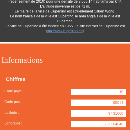
(recensement de 2010) pour une densité de 2 060,14 habitants par km².
L'altitude moyenne est de 72 m.
Le maire de la ville de Cupertino est actuellement Gilbert Wong.
Le nom français de la ville est Cupertino, le nom anglais de la ville est
Cupertino.
La ville de Cupertino a été fondée en 1955. Le site Internet de Cupertino est
http://www.cupertino.org
Informations
Chiffres
Code pays :
US
Code postal :
95014
Latitude :
37.31660
Longitude :
-122.04648