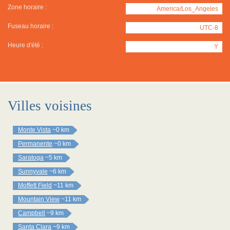
Zone horaire :
America/Los_Angeles
Fuseau horaire :
UTC-8
Heure d'été :
Y
Villes voisines
Monte Vista
~0 km
Permanente
~0 km
Saratoga
~5 km
Sunnyvale
~6 km
Moffett Field
~11 km
Mountain View
~11 km
Campbell
~9 km
Santa Clara
~9 km