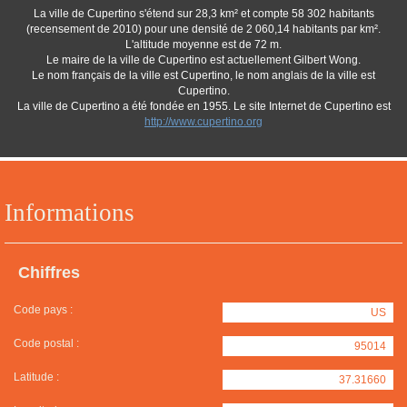
La ville de Cupertino s'étend sur 28,3 km² et compte 58 302 habitants
(recensement de 2010) pour une densité de 2 060,14 habitants par km².
L'altitude moyenne est de 72 m.
Le maire de la ville de Cupertino est actuellement Gilbert Wong.
Le nom français de la ville est Cupertino, le nom anglais de la ville est
Cupertino.
La ville de Cupertino a été fondée en 1955. Le site Internet de Cupertino est
http://www.cupertino.org
Informations
Chiffres
Code pays :
US
Code postal :
95014
Latitude :
37.31660