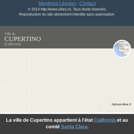
Mentions Légales
Contact
-
© 2014 http://www.villes.co. Tous droits réservés.
Reproduction du site strictement interdite sans autorisation.
Ville de
CUPERTINO
(California)
©photo-libre.fr
La ville de Cupertino appartient à l'état
California
et au
comté
Santa Clara
.