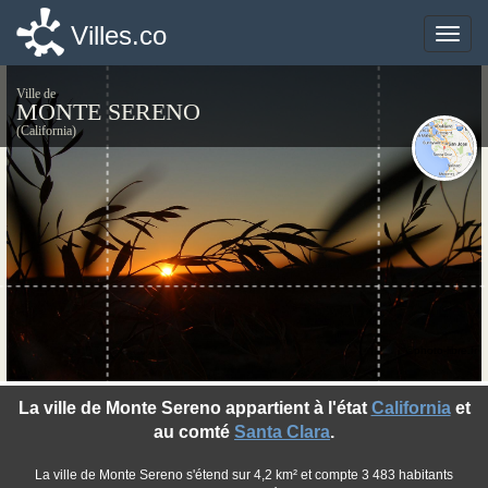
Villes.co
Villes.co
Toggle
Toggle
naviga
naviga
Ville de
MONTE SERENO
(California)
©photo-libre.fr
La ville de Monte Sereno appartient à l'état
California
et
au comté
Santa Clara
.
La ville de Monte Sereno s'étend sur 4,2 km² et compte 3 483 habitants