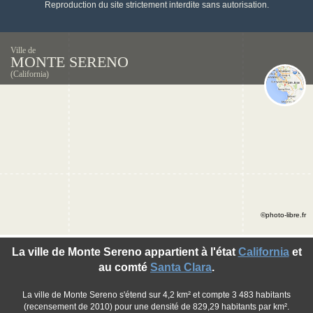
Reproduction du site strictement interdite sans autorisation.
Ville de
MONTE SERENO
(California)
©photo-libre.fr
La ville de Monte Sereno appartient à l'état
California
et
au comté
Santa Clara
.
La ville de Monte Sereno s'étend sur 4,2 km² et compte 3 483 habitants
(recensement de 2010) pour une densité de 829,29 habitants par km².