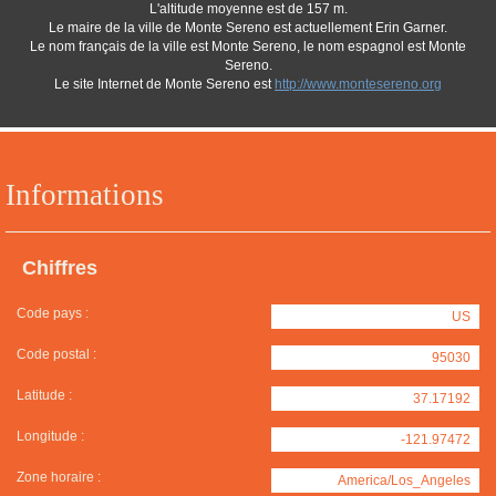
L'altitude moyenne est de 157 m.
Le maire de la ville de Monte Sereno est actuellement Erin Garner.
Le nom français de la ville est Monte Sereno, le nom espagnol est Monte
Sereno.
Le site Internet de Monte Sereno est
http://www.montesereno.org
Informations
Chiffres
Code pays :
US
Code postal :
95030
Latitude :
37.17192
Longitude :
-121.97472
Zone horaire :
America/Los_Angeles