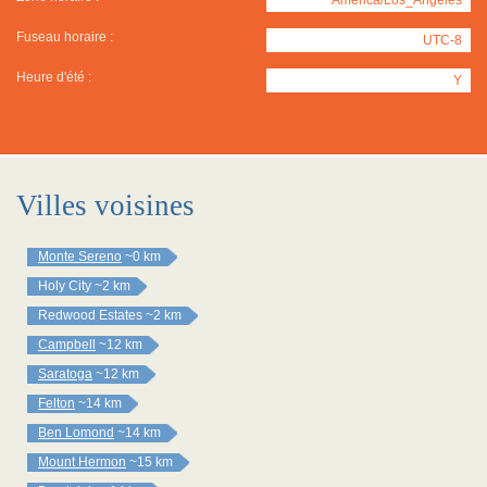
Fuseau horaire :
UTC-8
Heure d'été :
Y
Villes voisines
Monte Sereno
~0 km
Holy City
~2 km
Redwood Estates
~2 km
Campbell
~12 km
Saratoga
~12 km
Felton
~14 km
Ben Lomond
~14 km
Mount Hermon
~15 km