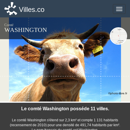
Villes.co
Villes.co
Toggle
Toggle
naviga
naviga
Comté
WASHINGTON
©photo-libre.fr
Le comté Washington posséde 11 villes.
Le comté Washington s'étend sur 2,3 km² et compte 1 131 habitants
(recensement de 2010) pour une densité de 491,74 habitants par km².