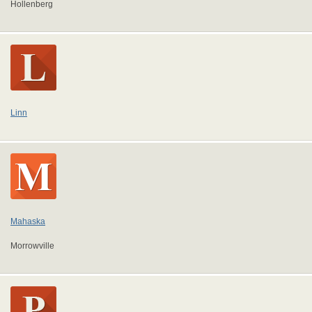
Hollenberg
Linn
Mahaska
Morrowville