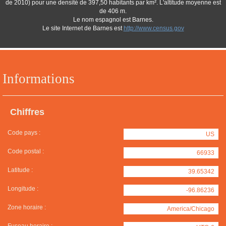
de 2010) pour une densité de 397,50 habitants par km². L'altitude moyenne est
de 406 m.
Le nom espagnol est Barnes.
Le site Internet de Barnes est
http://www.census.gov
Informations
Chiffres
Code pays :
US
Code postal :
66933
Latitude :
39.65342
Longitude :
-96.86236
Zone horaire :
America/Chicago