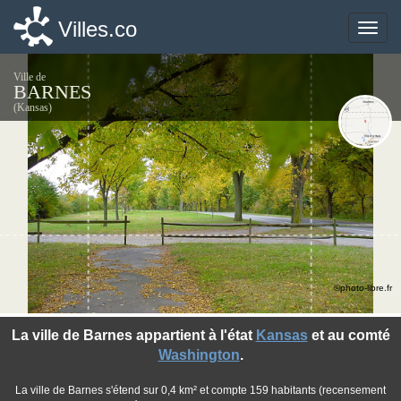
Villes.co
Villes.co
Toggle
Toggle
naviga
naviga
Ville de
BARNES
(Kansas)
©photo-libre.fr
La ville de Barnes appartient à l'état
Kansas
et au comté
Washington
.
La ville de Barnes s'étend sur 0,4 km² et compte 159 habitants (recensement