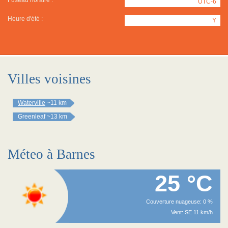
Fuseau horaire :
UTC-6
Heure d'été :
Y
Villes voisines
Waterville
~11 km
Greenleaf
~13 km
Méteo à Barnes
25 °C
Couverture nuageuse: 0 %
Vent: SE 11 km/h