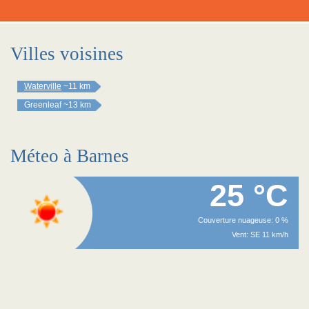
Villes voisines
Waterville
~11 km
Greenleaf
~13 km
Méteo à Barnes
25 °C
Couverture nuageuse: 0 %
Vent: SE 11 km/h