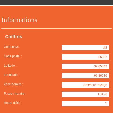
Informations
Chiffres
Code pays :
US
Code postal :
66933
Latitude :
39.65342
Longitude :
-96.86236
Zone horaire :
America/Chicago
Fuseau horaire :
UTC-6
Heure d'été :
Y