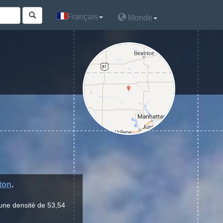
Français
Français
Monde
Monde
ton
.
 une densité de 53,54