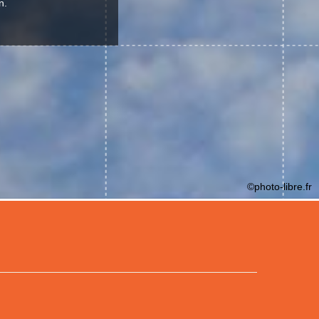
n.
©photo-libre.fr