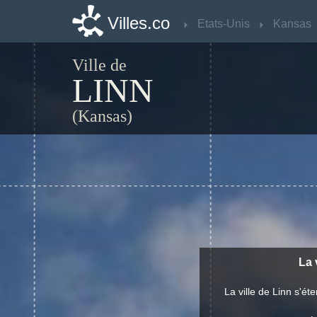
Villes.co
Villes.co
Etats-Unis
Etats-Unis
Kansas
Kansas
Ville de
LINN
(Kansas)
La 
La ville de Linn s'é