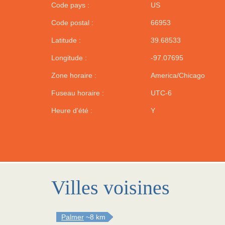
Code pays :
US
Code postal :
66953
Latitude :
39.68533
Longitude :
-97.07695
Zone horaire :
America/Chicago
Fuseau horaire :
UTC-6
Heure d'été :
Y
Villes voisines
Palmer
~8 km