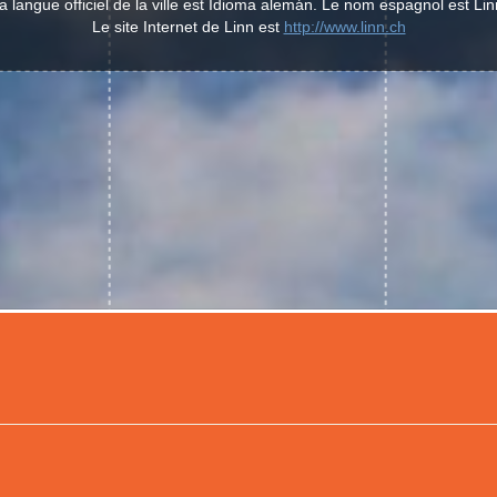
a langue officiel de la ville est Idioma alemán. Le nom espagnol est Lin
Le site Internet de Linn est
http://www.linn.ch