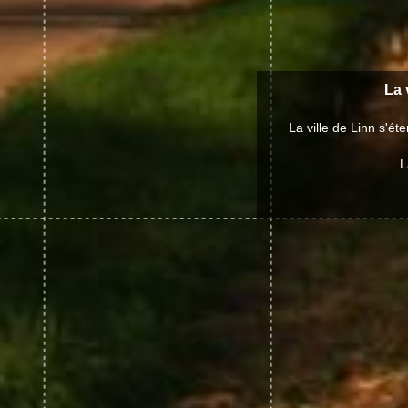
La 
La ville de Linn s'é
L