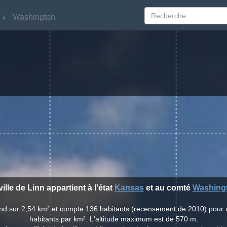
Washington
Washington
ville de Linn appartient à l'état
Kansas
et au comté
Washing
tend sur 2,54 km² et compte 136 habitants (recensement de 2010) pour
habitants par km². L'altitude maximum est de 570 m.