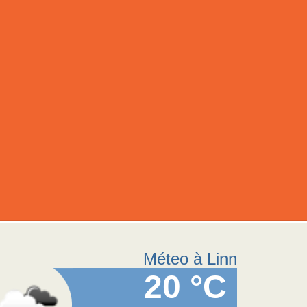
Méteo à Linn
20 °C