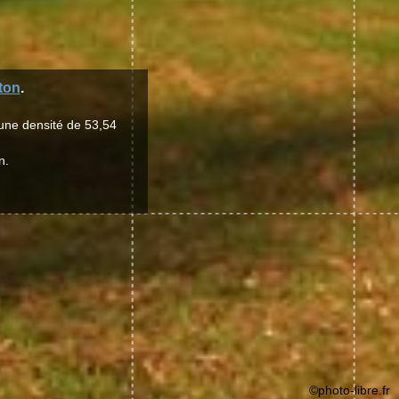
ton
.
 une densité de 53,54
n.
©photo-libre.fr