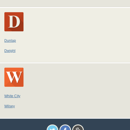
Dunlap
Dwight
White City
Wilsey