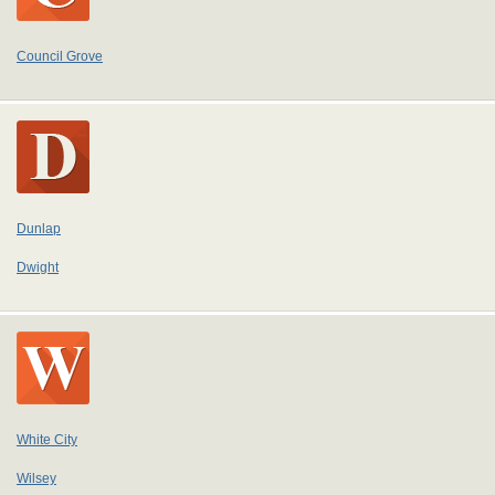
Council Grove
Dunlap
Dwight
White City
Wilsey