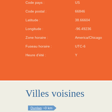
Code pays :
US
Code postal :
66846
Latitude :
38.66604
Longitude :
-96.49236
Zone horaire :
America/Chicago
Fuseau horaire :
UTC-6
Heure d'été :
Y
Villes voisines
Dunlap
~0 km