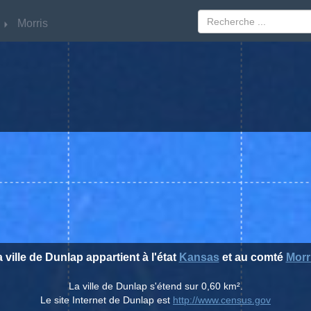
Morris
Morris
 ville de Dunlap appartient à l'état
Kansas
et au comté
Morr
La ville de Dunlap s'étend sur 0,60 km².
Le site Internet de Dunlap est
http://www.census.gov