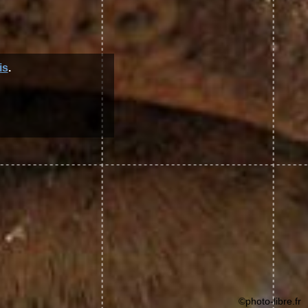
is
.
©photo-libre.fr