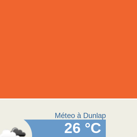
Méteo à Dunlap
26 °C