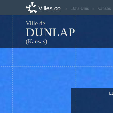
Villes.co
Villes.co
Etats-Unis
Etats-Unis
Kansas
Kansas
Ville de
DUNLAP
(Kansas)
La