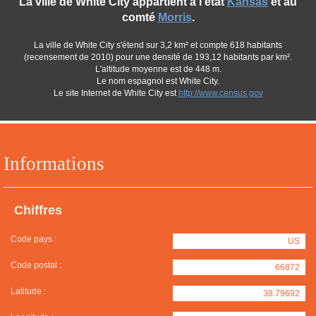
La ville de White City appartient à l'état
Kansas
et au
comté
Morris
.
La ville de White City s'étend sur 3,2 km² et compte 618 habitants
(recensement de 2010) pour une densité de 193,12 habitants par km².
L'altitude moyenne est de 448 m.
Le nom espagnol est White City.
Le site Internet de White City est
http://www.census.gov
Informations
Chiffres
Code pays :
US
Code postal :
66872
Latitude :
38.79692