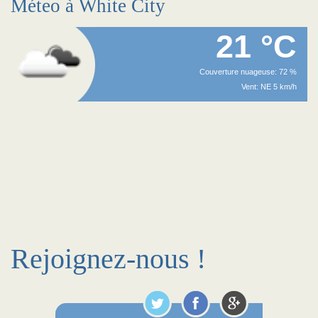
Méteo à White City
21 °C
Couverture nuageuse: 72 %
Vent: NE 5 km/h
Rejoignez-nous !