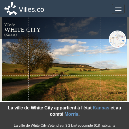
Villes.co
Villes.co
Toggle
Toggle
naviga
naviga
Ville de
WHITE CITY
(Kansas)
©photo-libre.fr
La ville de White City appartient à l'état
Kansas
et au
comté
Morris
.
La ville de White City s'étend sur 3,2 km² et compte 618 habitants