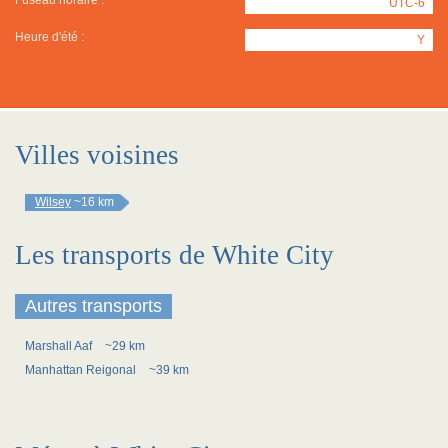
Fuseau horaire :
UTC-6
Heure d'été :
Y
Villes voisines
Wilsey
~16 km
Les transports de White City
Autres transports
Marshall Aaf
~29 km
Manhattan Reigonal
~39 km