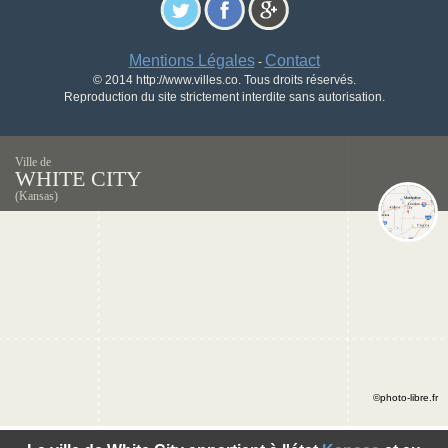
Mentions Légales
Contact
-
© 2014 http://www.villes.co. Tous droits réservés.
Reproduction du site strictement interdite sans autorisation.
Ville de
WHITE CITY
(Kansas)
©photo-libre.fr