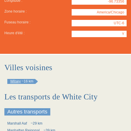
Longitude :
-96.73356
Zone horaire :
America/Chicago
Fuseau horaire :
UTC-6
Heure d'été :
Y
Villes voisines
Wilsey
~16 km
Les transports de White City
Autres transports
Marshall Aaf
~29 km
Manhattan Reigonal
~39 km