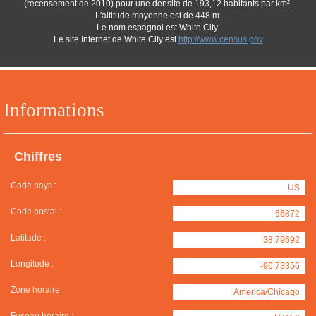
(recensement de 2010) pour une densité de 193,12 habitants par km².
L'altitude moyenne est de 448 m.
Le nom espagnol est White City.
Le site Internet de White City est
http://www.census.gov
Informations
Chiffres
Code pays :
US
Code postal :
66872
Latitude :
38.79692
Longitude :
-96.73356
Zone horaire :
America/Chicago