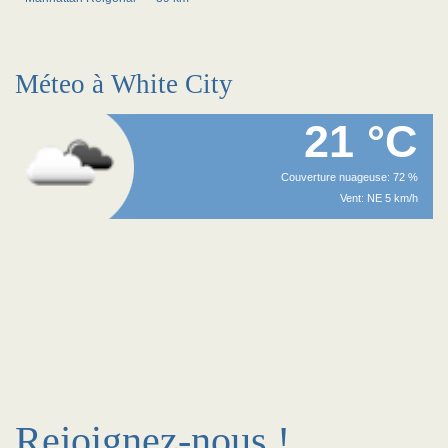
Méteo à White City
21 °C
Couverture nuageuse: 72 %
Vent: NE 5 km/h
Rejoignez-nous !