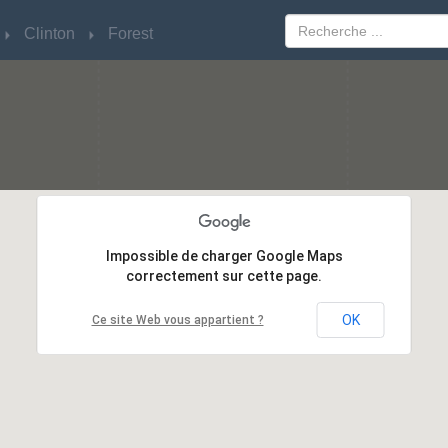
Clinton
Clinton
Forest
Forest
Impossible de charger Google Maps
Impossible de charger Google Maps
correctement sur cette page.
correctement sur cette page.
OK
OK
Ce site Web vous appartient ?
Ce site Web vous appartient ?