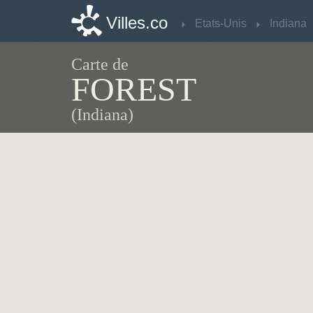
Villes.co
Villes.co
Etats-Unis
Etats-Unis
Indiana
Indiana
Carte de
FOREST
(Indiana)