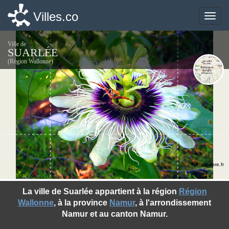
Villes.co
Villes.co
Toggle
Toggle
naviga
naviga
Ville de
SUARLÉE
(Région Wallonne)
©photo-libre.fr
La ville de Suarlée appartient à la région
Région
Wallonne
, à la province
Namur
, à l'arrondissement
Namur et au canton Namur.