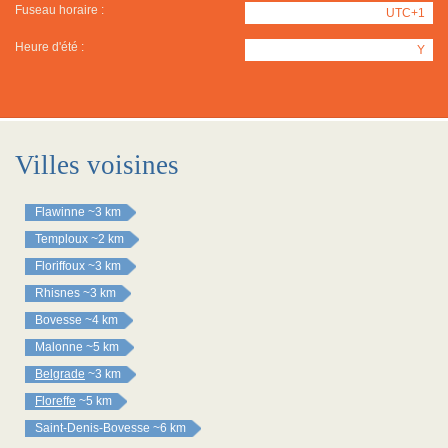
Fuseau horaire :
UTC+1
Heure d'été :
Y
Villes voisines
Flawinne
~3 km
Temploux
~2 km
Floriffoux
~3 km
Rhisnes
~3 km
Bovesse
~4 km
Malonne
~5 km
Belgrade
~3 km
Floreffe
~5 km
Saint-Denis-Bovesse
~6 km