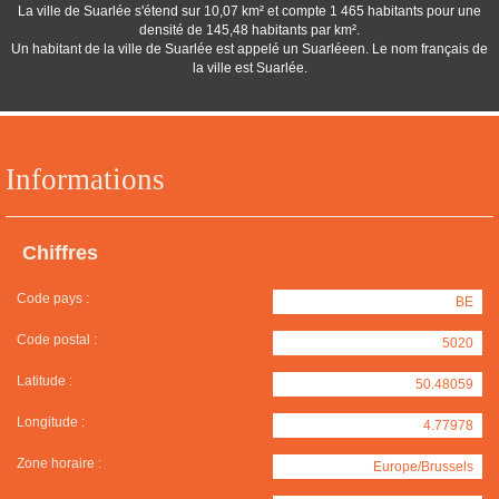
La ville de Suarlée s'étend sur 10,07 km² et compte 1 465 habitants pour une
densité de 145,48 habitants par km².
Un habitant de la ville de Suarlée est appelé un Suarléeen. Le nom français de
la ville est Suarlée.
Informations
Chiffres
Code pays :
BE
Code postal :
5020
Latitude :
50.48059
Longitude :
4.77978
Zone horaire :
Europe/Brussels