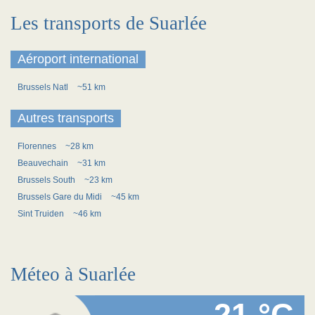
Les transports de Suarlée
Aéroport international
Brussels Natl
~51 km
Autres transports
Florennes
~28 km
Beauvechain
~31 km
Brussels South
~23 km
Brussels Gare du Midi
~45 km
Sint Truiden
~46 km
Méteo à Suarlée
21 °C