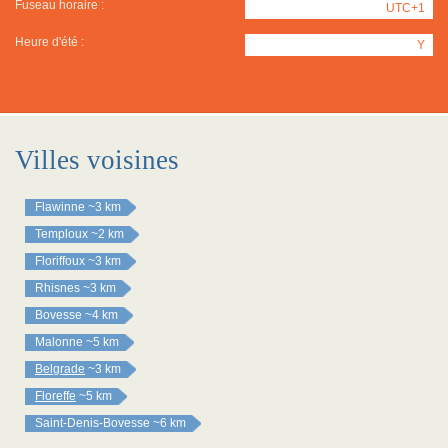
Fuseau horaire :
UTC+1
Heure d'été :
Y
Villes voisines
Flawinne
~3 km
Temploux
~2 km
Floriffoux
~3 km
Rhisnes
~3 km
Bovesse
~4 km
Malonne
~5 km
Belgrade
~3 km
Floreffe
~5 km
Saint-Denis-Bovesse
~6 km