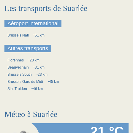
Les transports de Suarlée
Aéroport international
Brussels Natl
~51 km
Autres transports
Florennes
~28 km
Beauvechain
~31 km
Brussels South
~23 km
Brussels Gare du Midi
~45 km
Sint Truiden
~46 km
Méteo à Suarlée
21 °C