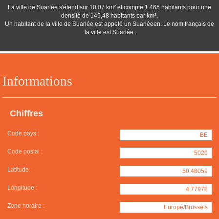
La ville de Suarlée s'étend sur 10,07 km² et compte 1 465 habitants pour une
densité de 145,48 habitants par km².
Un habitant de la ville de Suarlée est appelé un Suarléeen. Le nom français de
la ville est Suarlée.
Informations
Chiffres
Code pays :
BE
Code postal :
5020
Latitude :
50.48059
Longitude :
4.77978
Zone horaire :
Europe/Brussels