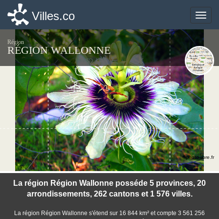
Villes.co
Villes.co
Toggle
Toggle
naviga
naviga
Région
RÉGION WALLONNE
©photo-libre.fr
La région Région Wallonne posséde 5 provinces, 20
arrondissements, 262 cantons et 1 576 villes.
La région Région Wallonne s'étend sur 16 844 km² et compte 3 561 256