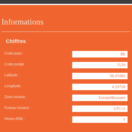
Informations
Chiffres
Code pays :
BE
Code postal :
7170
Latitude :
50.47482
Longitude :
4.23718
Zone horaire :
Europe/Brussels
Fuseau horaire :
UTC+1
Heure d'été :
Y