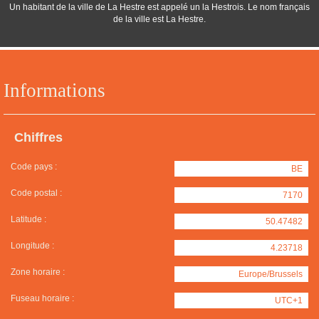
Un habitant de la ville de La Hestre est appelé un la Hestrois. Le nom français
de la ville est La Hestre.
Informations
Chiffres
Code pays :
BE
Code postal :
7170
Latitude :
50.47482
Longitude :
4.23718
Zone horaire :
Europe/Brussels
Fuseau horaire :
UTC+1