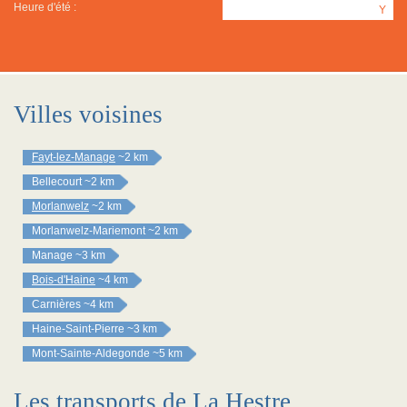
Heure d'été :
Y
Villes voisines
Fayt-lez-Manage
~2 km
Bellecourt
~2 km
Morlanwelz
~2 km
Morlanwelz-Mariemont
~2 km
Manage
~3 km
Bois-d'Haine
~4 km
Carnières
~4 km
Haine-Saint-Pierre
~3 km
Mont-Sainte-Aldegonde
~5 km
Les transports de La Hestre