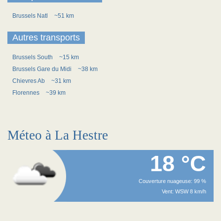
Brussels Natl
~51 km
Autres transports
Brussels South
~15 km
Brussels Gare du Midi
~38 km
Chievres Ab
~31 km
Florennes
~39 km
Méteo à La Hestre
18 °C
Couverture nuageuse: 99 %
Vent: WSW 8 km/h