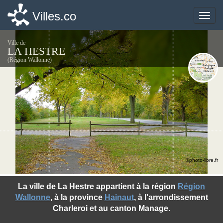
Villes.co
Villes.co
Toggle
Toggle
naviga
naviga
Ville de
LA HESTRE
(Région Wallonne)
©photo-libre.fr
La ville de La Hestre appartient à la région
Région
Wallonne
, à la province
Hainaut
, à l'arrondissement
Charleroi et au canton Manage.