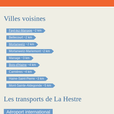
Villes voisines
Fayt-lez-Manage
~2 km
Bellecourt
~2 km
Morlanwelz
~2 km
Morlanwelz-Mariemont
~2 km
Manage
~3 km
Bois-d'Haine
~4 km
Carnières
~4 km
Haine-Saint-Pierre
~3 km
Mont-Sainte-Aldegonde
~5 km
Les transports de La Hestre
Aéroport international