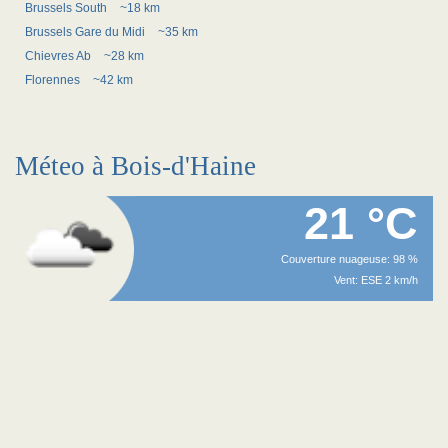
Brussels South
~18 km
Brussels Gare du Midi
~35 km
Chievres Ab
~28 km
Florennes
~42 km
Méteo à Bois-d'Haine
21 °C
Couverture nuageuse: 98 %
Vent: ESE 2 km/h