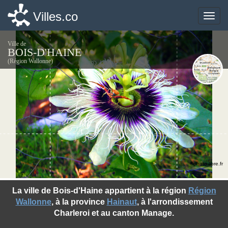
Villes.co
Villes.co
Toggle
Toggle
naviga
naviga
Ville de
BOIS-D'HAINE
(Région Wallonne)
©photo-libre.fr
La ville de Bois-d'Haine appartient à la région
Région
Wallonne
, à la province
Hainaut
, à l'arrondissement
Charleroi et au canton Manage.