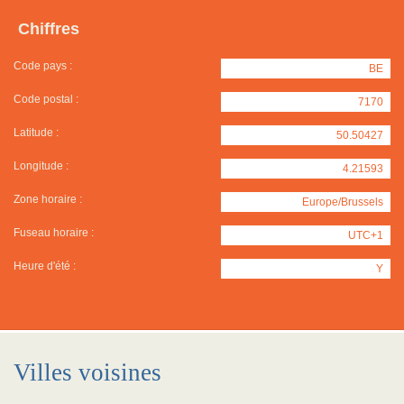
Chiffres
Code pays :
BE
Code postal :
7170
Latitude :
50.50427
Longitude :
4.21593
Zone horaire :
Europe/Brussels
Fuseau horaire :
UTC+1
Heure d'été :
Y
Villes voisines