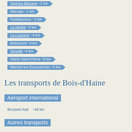
Fayt-lez-Manage
~2 km
Manage
~1 km
Familleureux
~2 km
La Hestre
~4 km
La Louvière
~4 km
Bellecourt
~4 km
Seneffe
~4 km
Haine-Saint-Pierre
~6 km
Marche-lez-Ecaussinnes
~5 km
Les transports de Bois-d'Haine
Aéroport international
Brussels Natl
~48 km
Autres transports