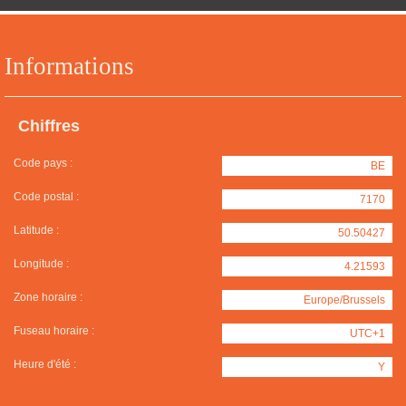
Informations
Chiffres
Code pays :
BE
Code postal :
7170
Latitude :
50.50427
Longitude :
4.21593
Zone horaire :
Europe/Brussels
Fuseau horaire :
UTC+1
Heure d'été :
Y