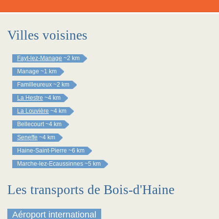
Villes voisines
Fayt-lez-Manage
~2 km
Manage
~1 km
Familleureux
~2 km
La Hestre
~4 km
La Louvière
~4 km
Bellecourt
~4 km
Seneffe
~4 km
Haine-Saint-Pierre
~6 km
Marche-lez-Ecaussinnes
~5 km
Les transports de Bois-d'Haine
Aéroport international