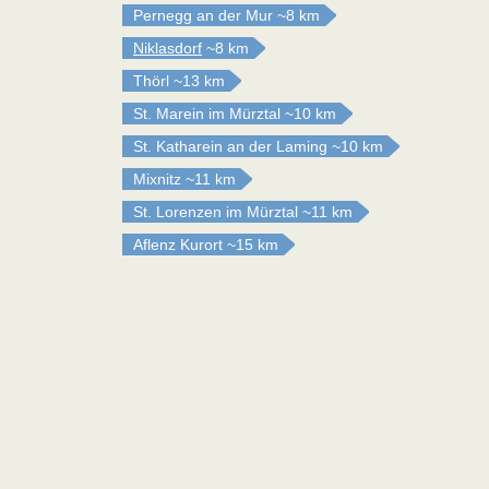
Pernegg an der Mur
~8 km
Niklasdorf
~8 km
Thörl
~13 km
St. Marein im Mürztal
~10 km
St. Katharein an der Laming
~10 km
Mixnitz
~11 km
St. Lorenzen im Mürztal
~11 km
Aflenz Kurort
~15 km