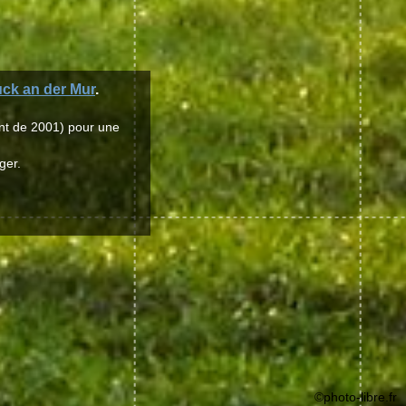
ck an der Mur
.
nt de 2001) pour une
ger.
©photo-libre.fr