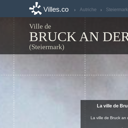
Villes.co
Villes.co
Autriche
Autriche
Steiermark
Steiermark
Ville de
BRUCK AN DE
(Steiermark)
La ville de Br
La ville de Bruck a