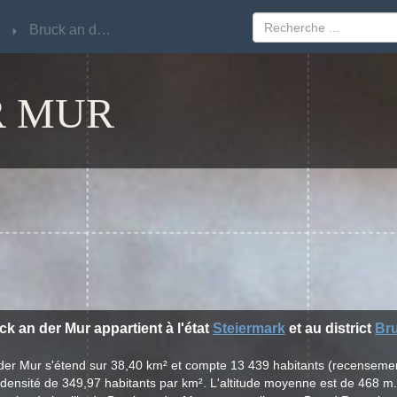
Bruck an der Mur
Bruck an der Mur
R MUR
uck an der Mur appartient à l'état
Steiermark
et au district
Bru
n der Mur s'étend sur 38,40 km² et compte 13 439 habitants (recenseme
densité de 349,97 habitants par km². L'altitude moyenne est de 468 m.