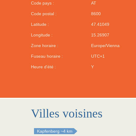
Code pays :
AT
Code postal :
8600
Latitude :
47.41049
Longitude :
15.26907
Zone horaire :
Europe/Vienna
Fuseau horaire :
UTC+1
Heure d'été :
Y
Villes voisines
Kapfenberg
~4 km