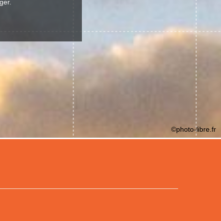
ger.
©photo-libre.fr