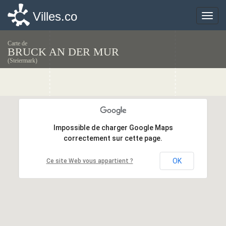
Villes.co
Villes.co
Toggle
Toggle
naviga
naviga
Carte de
BRUCK AN DER MUR
(Steiermark)
Impossible de charger Google Maps
Impossible de charger Google Maps
correctement sur cette page.
correctement sur cette page.
OK
OK
Ce site Web vous appartient ?
Ce site Web vous appartient ?