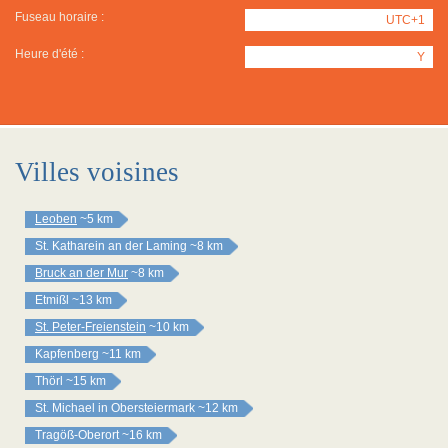
Fuseau horaire :
UTC+1
Heure d'été :
Y
Villes voisines
Leoben
~5 km
St. Katharein an der Laming
~8 km
Bruck an der Mur
~8 km
Etmißl
~13 km
St. Peter-Freienstein
~10 km
Kapfenberg
~11 km
Thörl
~15 km
St. Michael in Obersteiermark
~12 km
Tragöß-Oberort
~16 km