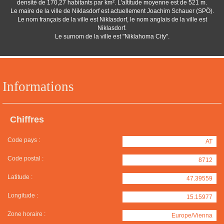
densité de 170,27 habitants par km². L'altitude moyenne est de 521 m.
Le maire de la ville de Niklasdorf est actuellement Joachim Schauer (SPÖ).
Le nom français de la ville est Niklasdorf, le nom anglais de la ville est
Niklasdorf.
Le surnom de la ville est "Niklahoma City".
Informations
Chiffres
Code pays :
AT
Code postal :
8712
Latitude :
47.39559
Longitude :
15.15977
Zone horaire :
Europe/Vienna