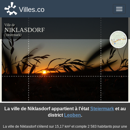
Villes.co
Villes.co
Toggle
Toggle
naviga
naviga
Ville de
NIKLASDORF
(Steiermark)
©photo-libre.fr
La ville de Niklasdorf appartient à l'état
Steiermark
et au
district
Leoben
.
La ville de Niklasdorf s'étend sur 15,17 km² et compte 2 583 habitants pour une