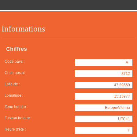
Informations
Chiffres
Code pays :
AT
Code postal :
8712
Latitude :
47.39559
Longitude :
15.15977
Zone horaire :
Europe/Vienna
Fuseau horaire :
UTC+1
Heure d'été :
Y