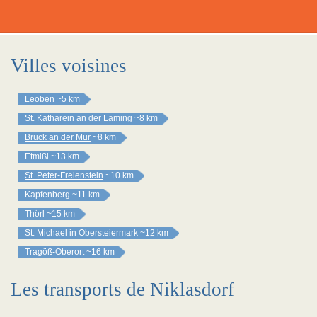
Villes voisines
Leoben
~5 km
St. Katharein an der Laming
~8 km
Bruck an der Mur
~8 km
Etmißl
~13 km
St. Peter-Freienstein
~10 km
Kapfenberg
~11 km
Thörl
~15 km
St. Michael in Obersteiermark
~12 km
Tragöß-Oberort
~16 km
Les transports de Niklasdorf