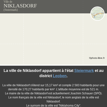
Ville de
NIKLASDORF
(Steiermark)
©photo-libre.fr
La ville de Niklasdorf appartient à l'état
Steiermark
et au
district
Leoben
.
La ville de Niklasdorf s'étend sur 15,17 km² et compte 2 583 habitants pour une
densité de 170,27 habitants par km². L'altitude moyenne est de 521 m.
Le maire de la ville de Niklasdorf est actuellement Joachim Schauer (SPÖ).
Le nom français de la ville est Niklasdorf, le nom anglais de la ville est
Niklasdorf.
Le surnom de la ville est "Niklahoma City".