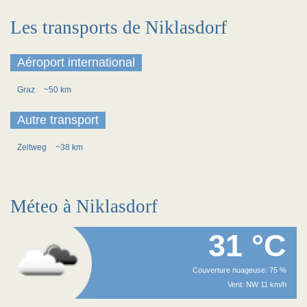
Les transports de Niklasdorf
Aéroport international
Graz
~50 km
Autre transport
Zeltweg
~38 km
Méteo à Niklasdorf
31 °C
Couverture nuageuse: 75 %
Vent: NW 11 km/h