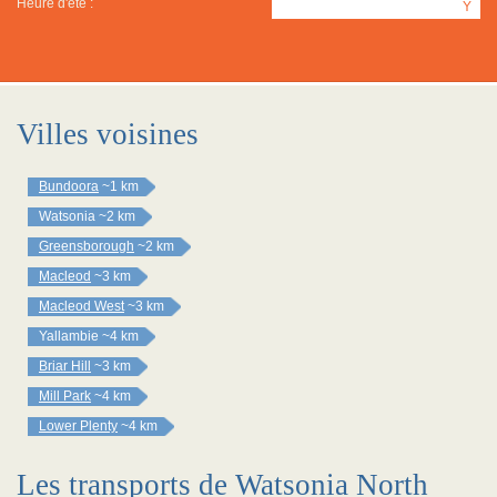
Heure d'été :
Y
Villes voisines
Bundoora
~1 km
Watsonia
~2 km
Greensborough
~2 km
Macleod
~3 km
Macleod West
~3 km
Yallambie
~4 km
Briar Hill
~3 km
Mill Park
~4 km
Lower Plenty
~4 km
Les transports de Watsonia North