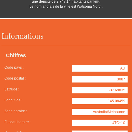
une densité de 2 747,14 habitants par km².
Le nom anglais de la ville est Watsonia North.
Informations
Chiffres
Code pays :
AU
Code postal :
3087
Latitude :
-37.69835
Longitude :
145.08459
Zone horaire :
Australia/Melbourne
Fuseau horaire :
UTC+10