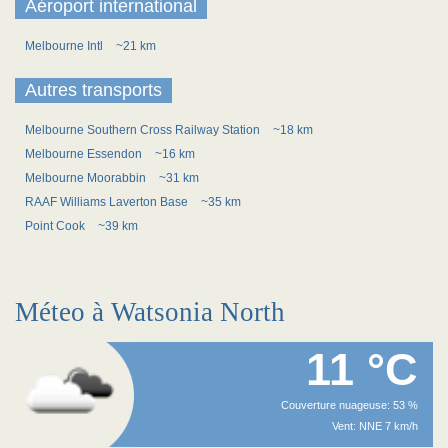
Aéroport international
Melbourne Intl
~21 km
Autres transports
Melbourne Southern Cross Railway Station
~18 km
Melbourne Essendon
~16 km
Melbourne Moorabbin
~31 km
RAAF Williams Laverton Base
~35 km
Point Cook
~39 km
Méteo à Watsonia North
11 °C
Couverture nuageuse: 53 %
Vent: NNE 7 km/h