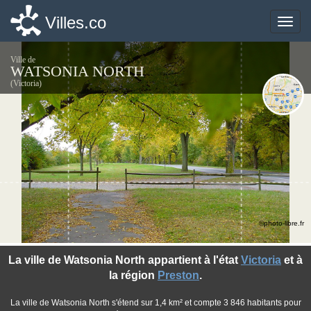
Villes.co
Villes.co
Toggle
Toggle
naviga
naviga
Ville de
WATSONIA NORTH
(Victoria)
©photo-libre.fr
La ville de Watsonia North appartient à l'état
Victoria
et à
la région
Preston
.
La ville de Watsonia North s'étend sur 1,4 km² et compte 3 846 habitants pour