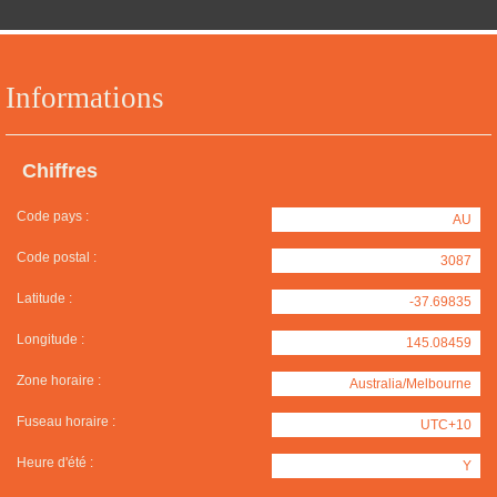
Informations
Chiffres
Code pays :
AU
Code postal :
3087
Latitude :
-37.69835
Longitude :
145.08459
Zone horaire :
Australia/Melbourne
Fuseau horaire :
UTC+10
Heure d'été :
Y