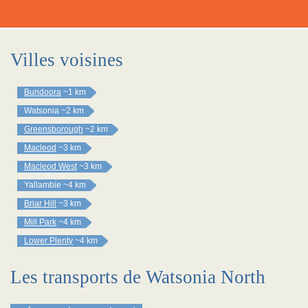
Villes voisines
Bundoora
~1 km
Watsonia
~2 km
Greensborough
~2 km
Macleod
~3 km
Macleod West
~3 km
Yallambie
~4 km
Briar Hill
~3 km
Mill Park
~4 km
Lower Plenty
~4 km
Les transports de Watsonia North