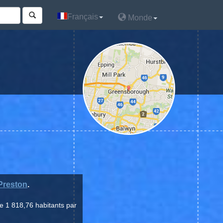
Français
Français
Monde
Monde
Preston
.
e 1 818,76 habitants par