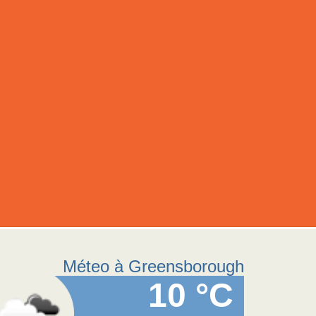
Méteo à Greensborough
10 °C