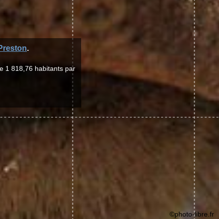
Preston
.
e 1 818,76 habitants par
©photo-libre.fr