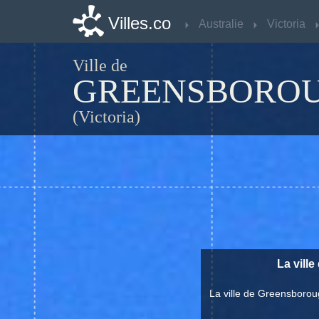
Villes.co
Villes.co
Australie
Australie
Victoria
Victoria
Ville de
GREENSBORO
(Victoria)
La vill
La ville de Greensborou