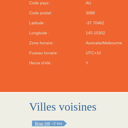
Code pays :
AU
Code postal :
3088
Latitude :
-37.70462
Longitude :
145.10302
Zone horaire :
Australia/Melbourne
Fuseau horaire :
UTC+10
Heure d'été :
Y
Villes voisines
Briar Hill
~2 km