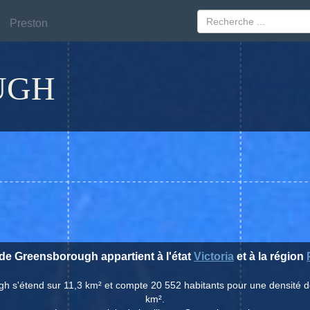
Preston
Preston
UGH
e de Greensborough appartient à l'état
Victoria
et à la région
gh s'étend sur 11,3 km² et compte 20 552 habitants pour une densité d
km².