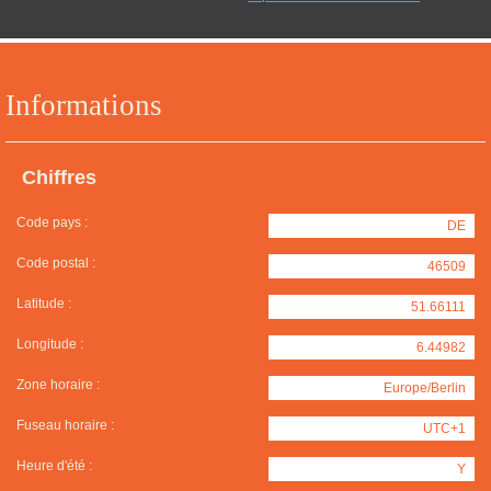
Informations
Chiffres
Code pays :
DE
Code postal :
46509
Latitude :
51.66111
Longitude :
6.44982
Zone horaire :
Europe/Berlin
Fuseau horaire :
UTC+1
Heure d'été :
Y