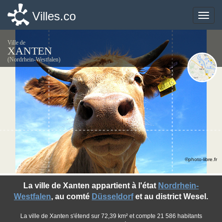
Villes.co
Villes.co
Toggle
Toggle
naviga
naviga
Ville de
XANTEN
(Nordrhein-Westfalen)
©photo-libre.fr
La ville de Xanten appartient à l'état
Nordrhein-
Westfalen
, au comté
Düsseldorf
et au district Wesel.
La ville de Xanten s'étend sur 72,39 km² et compte 21 586 habitants