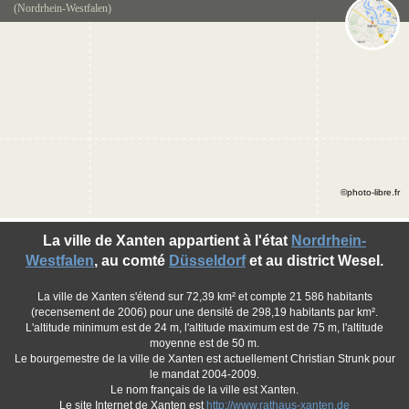
(Nordrhein-Westfalen)
©photo-libre.fr
La ville de Xanten appartient à l'état
Nordrhein-
Westfalen
, au comté
Düsseldorf
et au district Wesel.
La ville de Xanten s'étend sur 72,39 km² et compte 21 586 habitants
(recensement de 2006) pour une densité de 298,19 habitants par km².
L'altitude minimum est de 24 m, l'altitude maximum est de 75 m, l'altitude
moyenne est de 50 m.
Le bourgemestre de la ville de Xanten est actuellement Christian Strunk pour
le mandat 2004-2009.
Le nom français de la ville est Xanten.
Le site Internet de Xanten est
http://www.rathaus-xanten.de