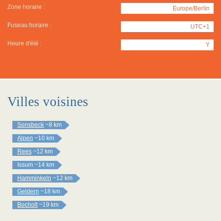
Zone horaire :
Europe/Berlin
Fuseau horaire :
UTC+1
Heure d'été :
Y
Villes voisines
Sonsbeck
~8 km
Alpen
~10 km
Rees
~12 km
Issum
~14 km
Hamminkeln
~12 km
Geldern
~18 km
Bocholt
~19 km