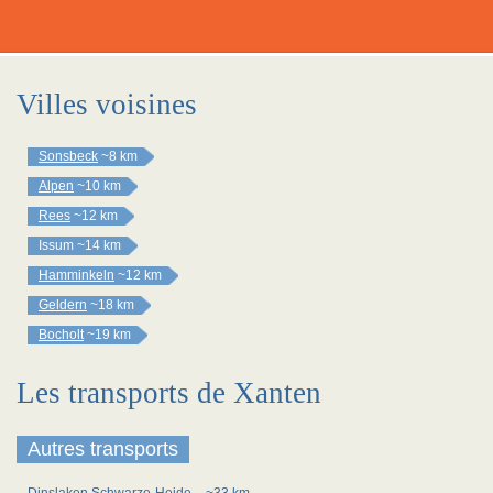
Villes voisines
Sonsbeck
~8 km
Alpen
~10 km
Rees
~12 km
Issum
~14 km
Hamminkeln
~12 km
Geldern
~18 km
Bocholt
~19 km
Les transports de Xanten
Autres transports