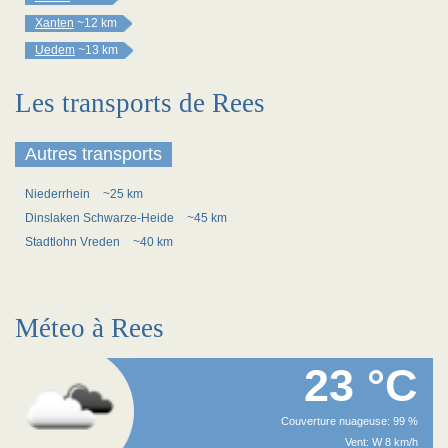
Xanten
~12 km
Uedem
~13 km
Les transports de Rees
Autres transports
Niederrhein
~25 km
Dinslaken Schwarze-Heide
~45 km
Stadtlohn Vreden
~40 km
Méteo à Rees
23 °C
Couverture nuageuse: 99 %
Vent: W 8 km/h