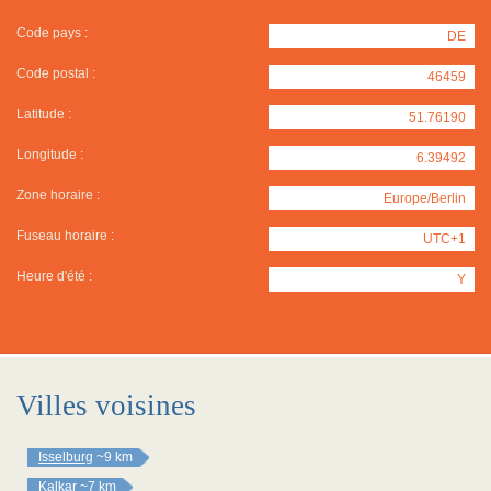
Code pays :
DE
Code postal :
46459
Latitude :
51.76190
Longitude :
6.39492
Zone horaire :
Europe/Berlin
Fuseau horaire :
UTC+1
Heure d'été :
Y
Villes voisines
Isselburg
~9 km
Kalkar
~7 km