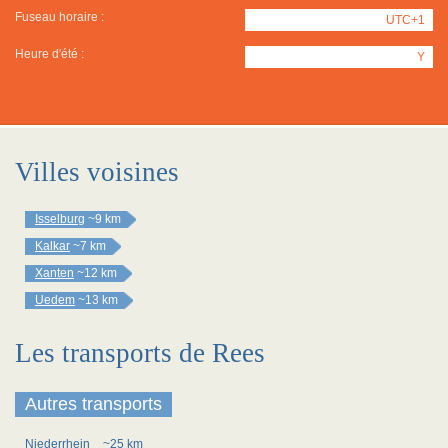
Fuseau horaire :
UTC+1
Heure d'été :
Y
Villes voisines
Isselburg
~9 km
Kalkar
~7 km
Xanten
~12 km
Uedem
~13 km
Les transports de Rees
Autres transports
Niederrhein
~25 km