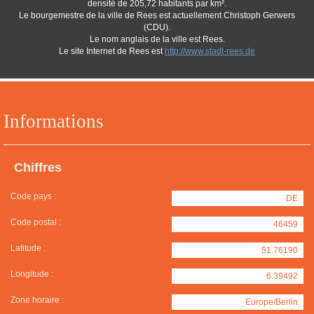
densité de 205,72 habitants par km².
Le bourgemestre de la ville de Rees est actuellement Christoph Gerwers
(CDU).
Le nom anglais de la ville est Rees.
Le site Internet de Rees est
http://www.stadt-rees.de
Informations
Chiffres
Code pays :
DE
Code postal :
46459
Latitude :
51.76190
Longitude :
6.39492
Zone horaire :
Europe/Berlin