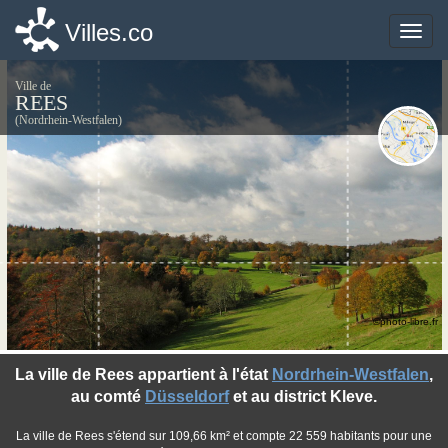
Villes.co
Villes.co
Toggle
Toggle
naviga
naviga
Ville de
REES
(Nordrhein-Westfalen)
©photo-libre.fr
La ville de Rees appartient à l'état
Nordrhein-Westfalen
,
au comté
Düsseldorf
et au district Kleve.
La ville de Rees s'étend sur 109,66 km² et compte 22 559 habitants pour une