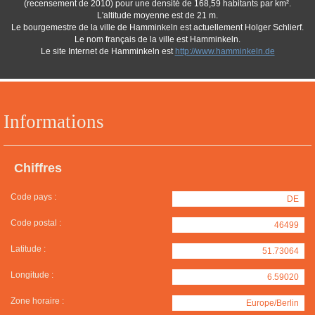
(recensement de 2010) pour une densité de 168,59 habitants par km².
L'altitude moyenne est de 21 m.
Le bourgemestre de la ville de Hamminkeln est actuellement Holger Schlierf.
Le nom français de la ville est Hamminkeln.
Le site Internet de Hamminkeln est
http://www.hamminkeln.de
Informations
Chiffres
Code pays :
DE
Code postal :
46499
Latitude :
51.73064
Longitude :
6.59020
Zone horaire :
Europe/Berlin