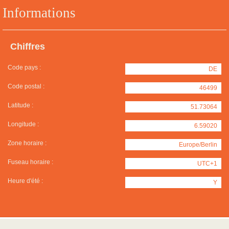
Informations
Chiffres
Code pays :
DE
Code postal :
46499
Latitude :
51.73064
Longitude :
6.59020
Zone horaire :
Europe/Berlin
Fuseau horaire :
UTC+1
Heure d'été :
Y