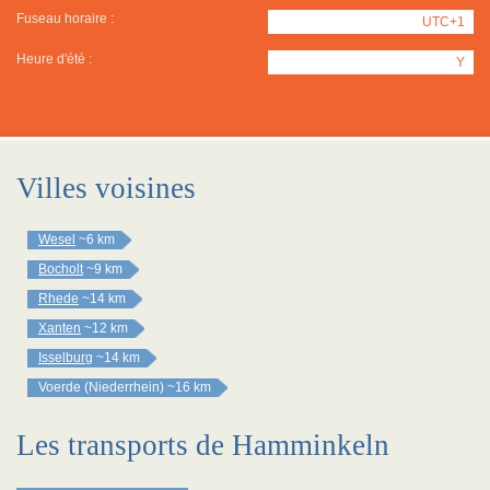
Fuseau horaire :
UTC+1
Heure d'été :
Y
Villes voisines
Wesel
~6 km
Bocholt
~9 km
Rhede
~14 km
Xanten
~12 km
Isselburg
~14 km
Voerde (Niederrhein)
~16 km
Les transports de Hamminkeln