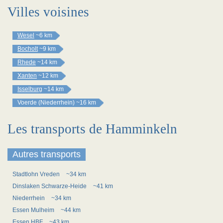
Villes voisines
Wesel
~6 km
Bocholt
~9 km
Rhede
~14 km
Xanten
~12 km
Isselburg
~14 km
Voerde (Niederrhein)
~16 km
Les transports de Hamminkeln
Autres transports
Stadtlohn Vreden
~34 km
Dinslaken Schwarze-Heide
~41 km
Niederrhein
~34 km
Essen Mulheim
~44 km
Essen HBF
~43 km