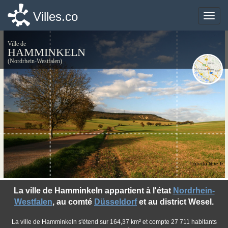
Villes.co
Villes.co
Toggle
Toggle
naviga
naviga
Ville de
HAMMINKELN
(Nordrhein-Westfalen)
©photo-libre.fr
La ville de Hamminkeln appartient à l'état
Nordrhein-
Westfalen
, au comté
Düsseldorf
et au district Wesel.
La ville de Hamminkeln s'étend sur 164,37 km² et compte 27 711 habitants