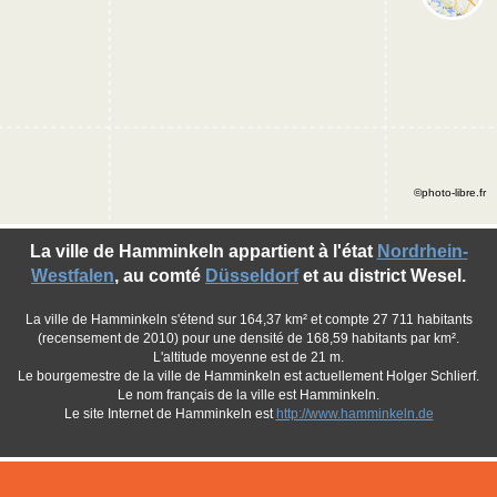
©photo-libre.fr
La ville de Hamminkeln appartient à l'état
Nordrhein-
Westfalen
, au comté
Düsseldorf
et au district Wesel.
La ville de Hamminkeln s'étend sur 164,37 km² et compte 27 711 habitants
(recensement de 2010) pour une densité de 168,59 habitants par km².
L'altitude moyenne est de 21 m.
Le bourgemestre de la ville de Hamminkeln est actuellement Holger Schlierf.
Le nom français de la ville est Hamminkeln.
Le site Internet de Hamminkeln est
http://www.hamminkeln.de