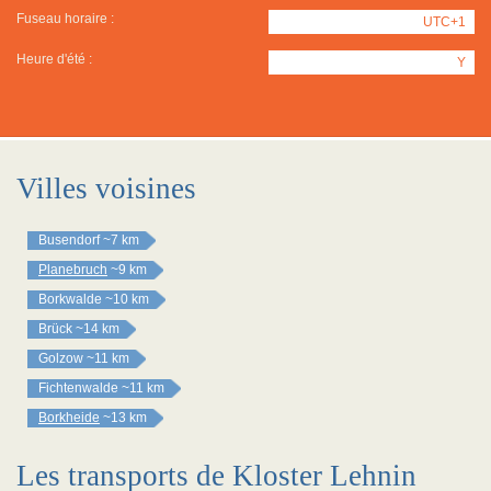
Fuseau horaire :
UTC+1
Heure d'été :
Y
Villes voisines
Busendorf
~7 km
Planebruch
~9 km
Borkwalde
~10 km
Brück
~14 km
Golzow
~11 km
Fichtenwalde
~11 km
Borkheide
~13 km
Les transports de Kloster Lehnin