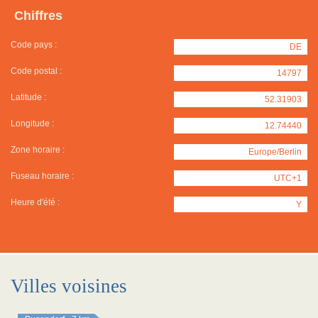
Chiffres
Code pays :
DE
Code postal :
14797
Latitude :
52.31903
Longitude :
12.74440
Zone horaire :
Europe/Berlin
Fuseau horaire :
UTC+1
Heure d'été :
Y
Villes voisines