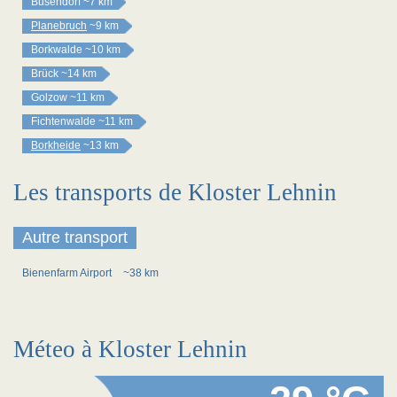
Busendorf
~7 km
Planebruch
~9 km
Borkwalde
~10 km
Brück
~14 km
Golzow
~11 km
Fichtenwalde
~11 km
Borkheide
~13 km
Les transports de Kloster Lehnin
Autre transport
Bienenfarm Airport
~38 km
Méteo à Kloster Lehnin