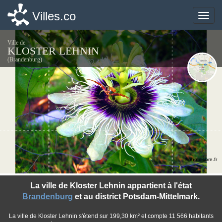
Villes.co
Villes.co
Toggle
Toggle
naviga
naviga
Ville de
KLOSTER LEHNIN
(Brandenburg)
©photo-libre.fr
La ville de Kloster Lehnin appartient à l'état
Brandenburg
et au district Potsdam-Mittelmark.
La ville de Kloster Lehnin s'étend sur 199,30 km² et compte 11 566 habitants