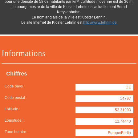
pour une densité de 58,03 habitants par km². L'altitude moyenne est de 36 m.
Le bourgemestre de la ville de Kloster Lehnin est actuellement Bernd
Kreykenbohm.
Le nom anglais de la ville est Kloster Lehnin.
Le site Internet de Kloster Lehnin est
http://www.lehnin.de
Informations
Chiffres
Code pays :
DE
Code postal :
14797
Latitude :
52.31903
Longitude :
12.74440
Zone horaire :
Europe/Berlin