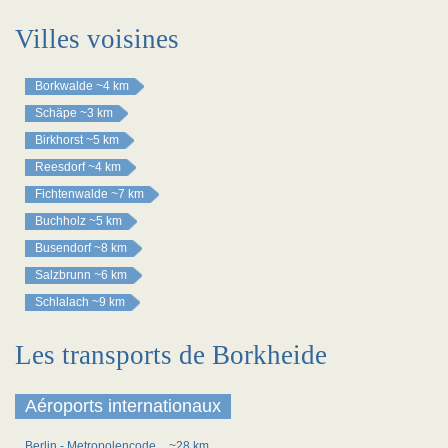
Villes voisines
Borkwalde
~4 km
Schäpe
~3 km
Birkhorst
~5 km
Reesdorf
~4 km
Fichtenwalde
~7 km
Buchholz
~5 km
Busendorf
~8 km
Salzbrunn
~6 km
Schlalach
~9 km
Les transports de Borkheide
Aéroports internationaux
Berlin - Metropolencode
~28 km