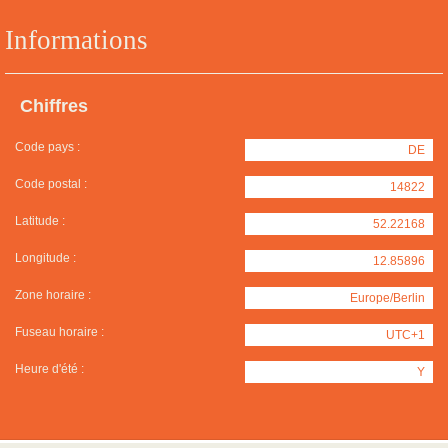
Informations
Chiffres
Code pays :
DE
Code postal :
14822
Latitude :
52.22168
Longitude :
12.85896
Zone horaire :
Europe/Berlin
Fuseau horaire :
UTC+1
Heure d'été :
Y