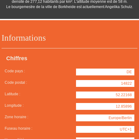
densité de 277,12 habitants par km². L'altitude moyenne est de 58 m.
Le bourgemestre de la ville de Borkheide est actuellement Angelika Schulz.
Informations
Chiffres
Code pays :
DE
Code postal :
14822
Latitude :
52.22168
Longitude :
12.85896
Zone horaire :
Europe/Berlin
Fuseau horaire :
UTC+1