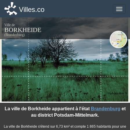
Villes.co
Villes.co
Toggle
Toggle
naviga
naviga
Ville de
BORKHEIDE
(Brandenburg)
©photo-libre.fr
La ville de Borkheide appartient à l'état
Brandenburg
et
au district Potsdam-Mittelmark.
La ville de Borkheide s'étend sur 6,73 km² et compte 1 865 habitants pour une