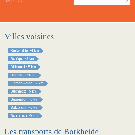
Heure d'été :
Y
Villes voisines
Borkwalde
~4 km
Schäpe
~3 km
Birkhorst
~5 km
Reesdorf
~4 km
Fichtenwalde
~7 km
Buchholz
~5 km
Busendorf
~8 km
Salzbrunn
~6 km
Schlalach
~9 km
Les transports de Borkheide