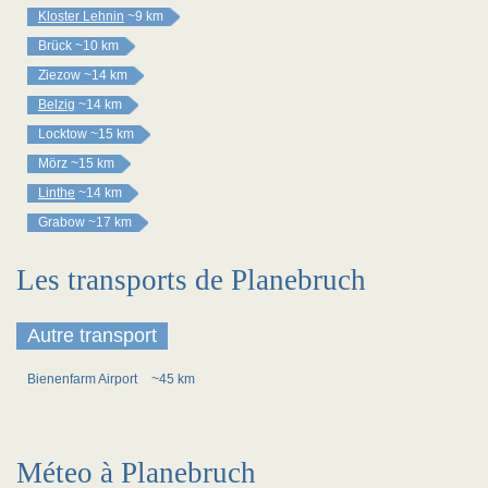
Kloster Lehnin
~9 km
Brück
~10 km
Ziezow
~14 km
Belzig
~14 km
Locktow
~15 km
Mörz
~15 km
Linthe
~14 km
Grabow
~17 km
Les transports de Planebruch
Autre transport
Bienenfarm Airport
~45 km
Méteo à Planebruch