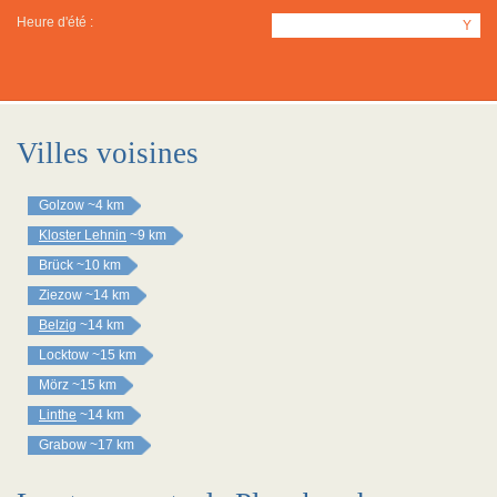
Heure d'été :
Y
Villes voisines
Golzow
~4 km
Kloster Lehnin
~9 km
Brück
~10 km
Ziezow
~14 km
Belzig
~14 km
Locktow
~15 km
Mörz
~15 km
Linthe
~14 km
Grabow
~17 km