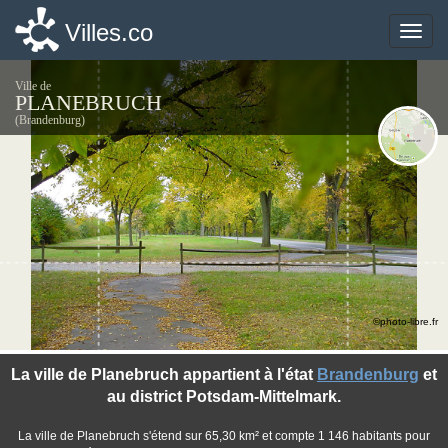
Villes.co
Villes.co
Toggle
Toggle
naviga
naviga
Ville de
PLANEBRUCH
(Brandenburg)
©photo-libre.fr
La ville de Planebruch appartient à l'état
Brandenburg
et
au district Potsdam-Mittelmark.
La ville de Planebruch s'étend sur 65,30 km² et compte 1 146 habitants pour