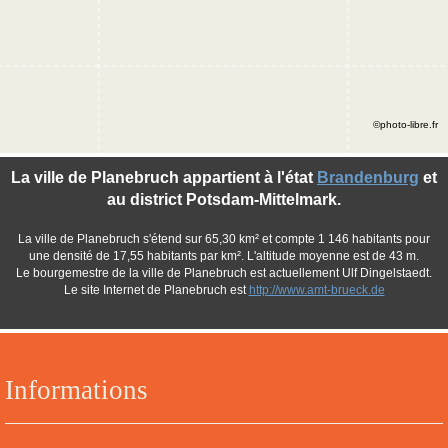
©photo-libre.fr
La ville de Planebruch appartient à l'état
Brandenburg
et
au district Potsdam-Mittelmark.
La ville de Planebruch s'étend sur 65,30 km² et compte 1 146 habitants pour
une densité de 17,55 habitants par km². L'altitude moyenne est de 43 m.
Le bourgemestre de la ville de Planebruch est actuellement Ulf Dingelstaedt.
Le site Internet de Planebruch est
http://www.amt-brueck.de
Informations