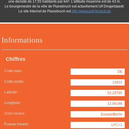
une densité de 17,55 habitants par km². L'altitude moyenne est de 43 m.
Le bourgemestre de la ville de Planebruch est actuellement Ulf Dingelstaedt.
Le site Internet de Planebruch est
http://www.amt-brueck.de
Informations
Chiffres
Code pays :
DE
Code postal :
14822
Latitude :
52.25795
Longitude :
12.66186
Zone horaire :
Europe/Berlin
Fuseau horaire :
UTC+1