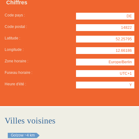
Chiffres
Code pays :
DE
Code postal :
14822
Latitude :
52.25795
Longitude :
12.66186
Zone horaire :
Europe/Berlin
Fuseau horaire :
UTC+1
Heure d'été :
Y
Villes voisines
Golzow
~4 km