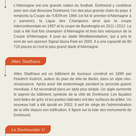
L'Allemagne est une grande nation du football. Dortmund y contribue
avec son club Borussia Dortmund, l'un des plus grands clubs du pays. Il
remporta la Coupe de l'UEFA en 1966 (ce fut le premier d'Allemagne à
y parvenir), la Ligue des Champions ainsi que la coupe
intercontinentale en 1997 et la coupe de Bundesglia en 2011 / 2012. Le
club a été huit fois champion d'Allemagne et trois fois vainqueur de la
Coupe d'Allemagne. Il joue au stade Westfalenstadion, qui a pris le
nom de son sponsor Signal Iduna Park en 2005. Il a une capacité de 80
720 places et c'est le plus grand stade d'Allemagne.
Altes Stadhaus
Altes Stadhaus est un bâtiment de bureaux construit en 1899 par
Friedrich Kullrich, auteur du plan de ville de Berlin, dans un style néo-
renaissance. Après avoir été endommagé pendant la seconde guerre
mondiale, il fut reconstruit dans un style plus simple. Un aigle surmonte
le pignon du bâtiment, symbole de la ville de Dortmund. Les façades
sont faites de grès et les parties latérales ont des surfaces de plâtre. Un
nouveau hall a été ajouté en 2002. Il sert de siège de l'administration
de la ville depuis son édification. Il figure sur la liste des monuments de
Dortmund.
Le Dortmunder U