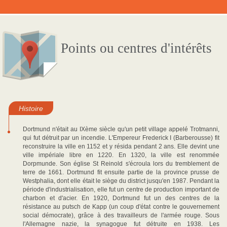
Points ou centres d'intérêts
Histoire
Dortmund n'était au IXème siècle qu'un petit village appelé Trotmanni,
qui fut détruit par un incendie. L'Empereur Frederick I (Barberousse) fit
reconstruire la ville en 1152 et y résida pendant 2 ans. Elle devint une
ville impériale libre en 1220. En 1320, la ville est renommée
Dorpmunde. Son église St Reinold s'écroula lors du tremblement de
terre de 1661. Dortmund fit ensuite partie de la province prusse de
Westphalia, dont elle était le siège du district jusqu'en 1987. Pendant la
période d'industrialisation, elle fut un centre de production important de
charbon et d'acier. En 1920, Dortmund fut un des centres de la
résistance au putsch de Kapp (un coup d'état contre le gouvernement
social démocrate), grâce à des travailleurs de l'armée rouge. Sous
l'Allemagne nazie, la synagogue fut détruite en 1938. Les