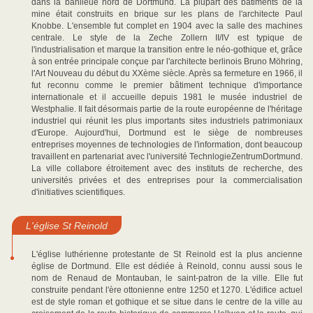
dans la banlieue nord de Dortmund. La plupart des bâtiments de la
mine était construits en brique sur les plans de l'architecte Paul
Knobbe. L'ensemble fut complet en 1904 avec la salle des machines
centrale. Le style de la Zeche Zollern II/IV est typique de
l'industrialisation et marque la transition entre le néo-gothique et, grâce
à son entrée principale conçue par l'architecte berlinois Bruno Möhring,
l'Art Nouveau du début du XXème siècle. Après sa fermeture en 1966, il
fut reconnu comme le premier bâtiment technique d'importance
internationale et il accueille depuis 1981 le musée industriel de
Westphalie. Il fait désormais partie de la route européenne de l'héritage
industriel qui réunit les plus importants sites industriels patrimoniaux
d'Europe. Aujourd'hui, Dortmund est le siège de nombreuses
entreprises moyennes de technologies de l'information, dont beaucoup
travaillent en partenariat avec l'université TechnlogieZentrumDortmund.
La ville collabore étroitement avec des instituts de recherche, des
universités privées et des entreprises pour la commercialisation
d'initiatives scientifiques.
L'église St Reinold
L'église luthérienne protestante de St Reinold est la plus ancienne
église de Dortmund. Elle est dédiée à Reinold, connu aussi sous le
nom de Renaud de Montauban, le saint-patron de la ville. Elle fut
construite pendant l'ère ottonienne entre 1250 et 1270. L'édifice actuel
est de style roman et gothique et se situe dans le centre de la ville au