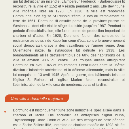
qui fut détruit par un incendie. L'Empereur Frederick I (Barberousse) fit
reconstruire la ville en 1152 et y résida pendant 2 ans. Elle devint une
ville impériale libre en 1220. En 1320, la ville est renommée
Dorpmunde. Son église St Reinold s'écroula lors du tremblement de
terre de 1661. Dortmund fit ensuite partie de la province prusse de
Westphalia, dont elle était le siège du district jusqu'en 1987. Pendant la
période d'industrialisation, elle fut un centre de production important de
charbon et d'acier. En 1920, Dortmund fut un des centres de la
résistance au putsch de Kapp (un coup d'état contre le gouvernement
social démocrate), grâce à des travailleurs de l'armée rouge. Sous
l'Allemagne nazie, la synagogue fut détruite en 1938. Les
bombardements alliés détruisirent plus de 60% des habitations de la
ville et environ 98% du centre. Les troupes alliées atteignirent
Dortmund en avril 1945 et les combats furent rudes entre la 95ème
division d'infanterie américaine et la défense allemande, mais la ville
fut conquise le 13 avril 1945. Après la guerre, des bâtiments tels que
l'église St Reinold et l'église Marien furent reconstruites et
l'administration de la ville créa de nombreux parcs et jardins.
Une ville industrielle majeure
Dortmund est historiquement une zone industrielle, spécialisée dans le
charbon et l'acier. Elle accueillit les entreprises Signal Iduna,
Thyssenkrupp Uhde Gmbh et Wilo. Un des vestiges de cette période
est le Zeche Zollern II/IV, une mine de charbon modèle de 1898, située