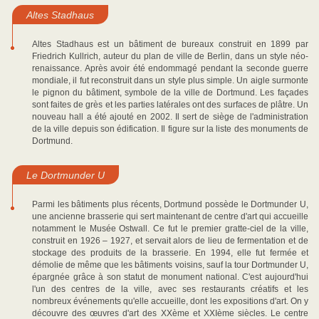
Altes Stadhaus
Altes Stadhaus est un bâtiment de bureaux construit en 1899 par
Friedrich Kullrich, auteur du plan de ville de Berlin, dans un style néo-
renaissance. Après avoir été endommagé pendant la seconde guerre
mondiale, il fut reconstruit dans un style plus simple. Un aigle surmonte
le pignon du bâtiment, symbole de la ville de Dortmund. Les façades
sont faites de grès et les parties latérales ont des surfaces de plâtre. Un
nouveau hall a été ajouté en 2002. Il sert de siège de l'administration
de la ville depuis son édification. Il figure sur la liste des monuments de
Dortmund.
Le Dortmunder U
Parmi les bâtiments plus récents, Dortmund possède le Dortmunder U,
une ancienne brasserie qui sert maintenant de centre d'art qui accueille
notamment le Musée Ostwall. Ce fut le premier gratte-ciel de la ville,
construit en 1926 – 1927, et servait alors de lieu de fermentation et de
stockage des produits de la brasserie. En 1994, elle fut fermée et
démolie de même que les bâtiments voisins, sauf la tour Dortmunder U,
épargnée grâce à son statut de monument national. C'est aujourd'hui
l'un des centres de la ville, avec ses restaurants créatifs et les
nombreux événements qu'elle accueille, dont les expositions d'art. On y
découvre des œuvres d'art des XXème et XXIème siècles. Le centre