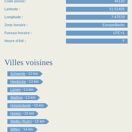
Code postal :
44135
Latitude :
51.51405
Longitude :
7.47570
Zone horaire :
Europe/Berlin
Fuseau horaire :
UTC+1
Heure d'été :
Y
Villes voisines
Schwerte
~10 km
Herdecke
~13 km
Lünen
~13 km
Waltrop
~13 km
Holzwickede
~10 km
Hagen
~16 km
Wetter (Ruhr)
~15 km
Witten
~14 km