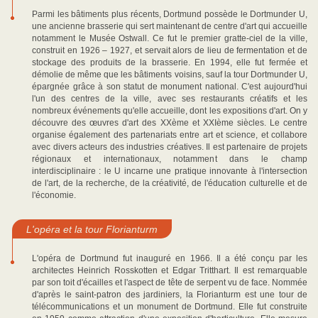
Parmi les bâtiments plus récents, Dortmund possède le Dortmunder U,
une ancienne brasserie qui sert maintenant de centre d'art qui accueille
notamment le Musée Ostwall. Ce fut le premier gratte-ciel de la ville,
construit en 1926 – 1927, et servait alors de lieu de fermentation et de
stockage des produits de la brasserie. En 1994, elle fut fermée et
démolie de même que les bâtiments voisins, sauf la tour Dortmunder U,
épargnée grâce à son statut de monument national. C'est aujourd'hui
l'un des centres de la ville, avec ses restaurants créatifs et les
nombreux événements qu'elle accueille, dont les expositions d'art. On y
découvre des œuvres d'art des XXème et XXIème siècles. Le centre
organise également des partenariats entre art et science, et collabore
avec divers acteurs des industries créatives. Il est partenaire de projets
régionaux et internationaux, notamment dans le champ
interdisciplinaire : le U incarne une pratique innovante à l'intersection
de l'art, de la recherche, de la créativité, de l'éducation culturelle et de
l'économie.
L'opéra et la tour Florianturm
L'opéra de Dortmund fut inauguré en 1966. Il a été conçu par les
architectes Heinrich Rosskotten et Edgar Tritthart. Il est remarquable
par son toit d'écailles et l'aspect de tête de serpent vu de face. Nommée
d'après le saint-patron des jardiniers, la Florianturm est une tour de
télécommunications et un monument de Dortmund. Elle fut construite