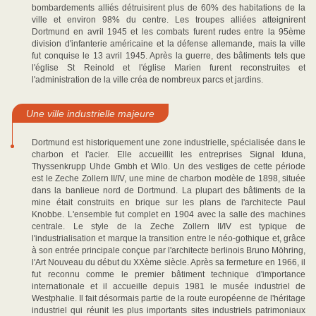
bombardements alliés détruisirent plus de 60% des habitations de la
ville et environ 98% du centre. Les troupes alliées atteignirent
Dortmund en avril 1945 et les combats furent rudes entre la 95ème
division d'infanterie américaine et la défense allemande, mais la ville
fut conquise le 13 avril 1945. Après la guerre, des bâtiments tels que
l'église St Reinold et l'église Marien furent reconstruites et
l'administration de la ville créa de nombreux parcs et jardins.
Une ville industrielle majeure
Dortmund est historiquement une zone industrielle, spécialisée dans le
charbon et l'acier. Elle accueillit les entreprises Signal Iduna,
Thyssenkrupp Uhde Gmbh et Wilo. Un des vestiges de cette période
est le Zeche Zollern II/IV, une mine de charbon modèle de 1898, située
dans la banlieue nord de Dortmund. La plupart des bâtiments de la
mine était construits en brique sur les plans de l'architecte Paul
Knobbe. L'ensemble fut complet en 1904 avec la salle des machines
centrale. Le style de la Zeche Zollern II/IV est typique de
l'industrialisation et marque la transition entre le néo-gothique et, grâce
à son entrée principale conçue par l'architecte berlinois Bruno Möhring,
l'Art Nouveau du début du XXème siècle. Après sa fermeture en 1966, il
fut reconnu comme le premier bâtiment technique d'importance
internationale et il accueille depuis 1981 le musée industriel de
Westphalie. Il fait désormais partie de la route européenne de l'héritage
industriel qui réunit les plus importants sites industriels patrimoniaux