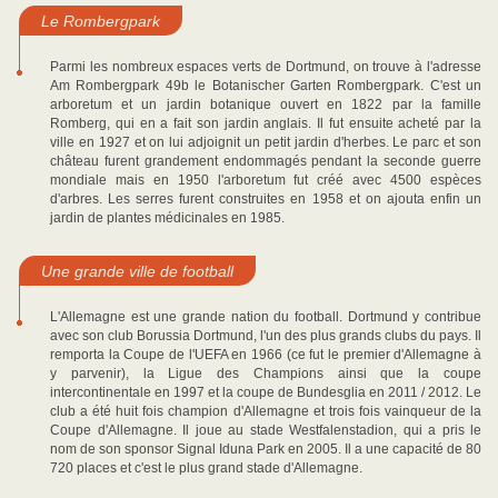
Le Rombergpark
Parmi les nombreux espaces verts de Dortmund, on trouve à l'adresse
Am Rombergpark 49b le Botanischer Garten Rombergpark. C'est un
arboretum et un jardin botanique ouvert en 1822 par la famille
Romberg, qui en a fait son jardin anglais. Il fut ensuite acheté par la
ville en 1927 et on lui adjoignit un petit jardin d'herbes. Le parc et son
château furent grandement endommagés pendant la seconde guerre
mondiale mais en 1950 l'arboretum fut créé avec 4500 espèces
d'arbres. Les serres furent construites en 1958 et on ajouta enfin un
jardin de plantes médicinales en 1985.
Une grande ville de football
L'Allemagne est une grande nation du football. Dortmund y contribue
avec son club Borussia Dortmund, l'un des plus grands clubs du pays. Il
remporta la Coupe de l'UEFA en 1966 (ce fut le premier d'Allemagne à
y parvenir), la Ligue des Champions ainsi que la coupe
intercontinentale en 1997 et la coupe de Bundesglia en 2011 / 2012. Le
club a été huit fois champion d'Allemagne et trois fois vainqueur de la
Coupe d'Allemagne. Il joue au stade Westfalenstadion, qui a pris le
nom de son sponsor Signal Iduna Park en 2005. Il a une capacité de 80
720 places et c'est le plus grand stade d'Allemagne.