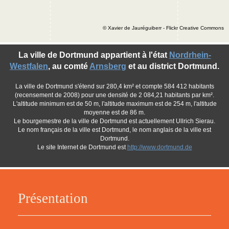
© Xavier de Jauréguiberr - Flickr Creative Commons
La ville de Dortmund appartient à l'état
Nordrhein-
Westfalen
, au comté
Arnsberg
et au district Dortmund.
La ville de Dortmund s'étend sur 280,4 km² et compte 584 412 habitants
(recensement de 2008) pour une densité de 2 084,21 habitants par km².
L'altitude minimum est de 50 m, l'altitude maximum est de 254 m, l'altitude
moyenne est de 86 m.
Le bourgemestre de la ville de Dortmund est actuellement Ullrich Sierau.
Le nom français de la ville est Dortmund, le nom anglais de la ville est
Dortmund.
Le site Internet de Dortmund est
http://www.dortmund.de
Présentation