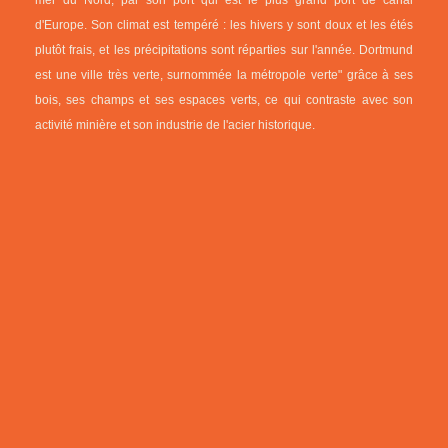
mer du Nord, par son port qui est le plus grand port de canal
d'Europe. Son climat est tempéré : les hivers y sont doux et les étés
plutôt frais, et les précipitations sont réparties sur l'année. Dortmund
est une ville très verte, surnommée la métropole verte" grâce à ses
bois, ses champs et ses espaces verts, ce qui contraste avec son
activité minière et son industrie de l'acier historique.