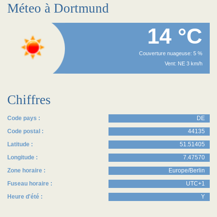
Méteo à Dortmund
14 °C
Couverture nuageuse: 5 %
Vent: NE 3 km/h
Chiffres
Code pays :
DE
Code postal :
44135
Latitude :
51.51405
Longitude :
7.47570
Zone horaire :
Europe/Berlin
Fuseau horaire :
UTC+1
Heure d'été :
Y