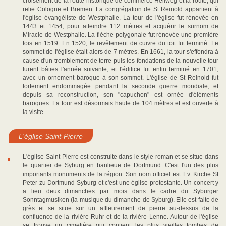
croisement de la route historique de commerce Hellweg et la route, qui
relie Cologne et Bremen. La congrégation de St Reinold appartient à
l'église évangéliste de Westphalie. La tour de l'église fut rénovée en
1443 et 1454, pour atteindre 112 mètres et acquérir le surnom de
Miracle de Westphalie. La flèche polygonale fut rénovée une première
fois en 1519. En 1520, le revêtement de cuivre du toit fut terminé. Le
sommet de l'église était alors de 7 mètres. En 1661, la tour s'effondra à
cause d'un tremblement de terre puis les fondations de la nouvelle tour
furent bâties l'année suivante, et l'édifice fut enfin terminé en 1701,
avec un ornement baroque à son sommet. L'église de St Reinold fut
fortement endommagée pendant la seconde guerre mondiale, et
depuis sa reconstruction, son "capuchon" est ornée d'éléments
baroques. La tour est désormais haute de 104 mètres et est ouverte à
la visite.
L'église Saint-Pierre
L'église Saint-Pierre est construite dans le style roman et se situe dans
le quartier de Syburg en banlieue de Dortmund. C'est l'un des plus
importants monuments de la région. Son nom officiel est Ev. Kirche St
Peter zu Dortmund-Syburg et c'est une église protestante. Un concert y
a lieu deux dimanches par mois dans le cadre du Syburger
Sonntagmusiken (la musique du dimanche de Syburg). Elle est faite de
grès et se situe sur un affleurement de pierre au-dessus de la
confluence de la rivière Ruhr et de la rivière Lenne. Autour de l'église
se trouve un cimetière qui contient les plus vieilles tombes de