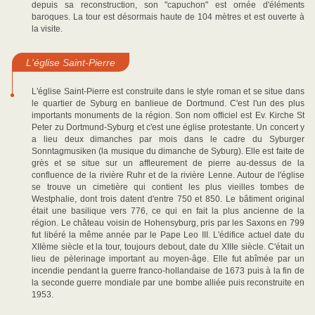
depuis sa reconstruction, son "capuchon" est ornée d'éléments
baroques. La tour est désormais haute de 104 mètres et est ouverte à
la visite.
L'église Saint-Pierre
L'église Saint-Pierre est construite dans le style roman et se situe dans
le quartier de Syburg en banlieue de Dortmund. C'est l'un des plus
importants monuments de la région. Son nom officiel est Ev. Kirche St
Peter zu Dortmund-Syburg et c'est une église protestante. Un concert y
a lieu deux dimanches par mois dans le cadre du Syburger
Sonntagmusiken (la musique du dimanche de Syburg). Elle est faite de
grès et se situe sur un affleurement de pierre au-dessus de la
confluence de la rivière Ruhr et de la rivière Lenne. Autour de l'église
se trouve un cimetière qui contient les plus vieilles tombes de
Westphalie, dont trois datent d'entre 750 et 850. Le bâtiment original
était une basilique vers 776, ce qui en fait la plus ancienne de la
région. Le château voisin de Hohensyburg, pris par les Saxons en 799
fut libéré la même année par le Pape Leo III. L'édifice actuel date du
XIIème siècle et la tour, toujours debout, date du XIIIe siècle. C'était un
lieu de pèlerinage important au moyen-âge. Elle fut abîmée par un
incendie pendant la guerre franco-hollandaise de 1673 puis à la fin de
la seconde guerre mondiale par une bombe alliée puis reconstruite en
1953.