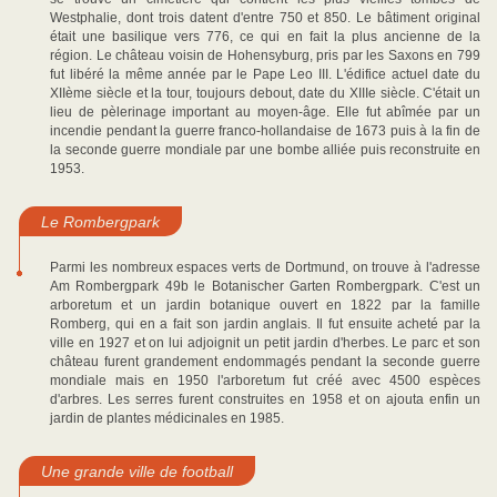
Westphalie, dont trois datent d'entre 750 et 850. Le bâtiment original
était une basilique vers 776, ce qui en fait la plus ancienne de la
région. Le château voisin de Hohensyburg, pris par les Saxons en 799
fut libéré la même année par le Pape Leo III. L'édifice actuel date du
XIIème siècle et la tour, toujours debout, date du XIIIe siècle. C'était un
lieu de pèlerinage important au moyen-âge. Elle fut abîmée par un
incendie pendant la guerre franco-hollandaise de 1673 puis à la fin de
la seconde guerre mondiale par une bombe alliée puis reconstruite en
1953.
Le Rombergpark
Parmi les nombreux espaces verts de Dortmund, on trouve à l'adresse
Am Rombergpark 49b le Botanischer Garten Rombergpark. C'est un
arboretum et un jardin botanique ouvert en 1822 par la famille
Romberg, qui en a fait son jardin anglais. Il fut ensuite acheté par la
ville en 1927 et on lui adjoignit un petit jardin d'herbes. Le parc et son
château furent grandement endommagés pendant la seconde guerre
mondiale mais en 1950 l'arboretum fut créé avec 4500 espèces
d'arbres. Les serres furent construites en 1958 et on ajouta enfin un
jardin de plantes médicinales en 1985.
Une grande ville de football