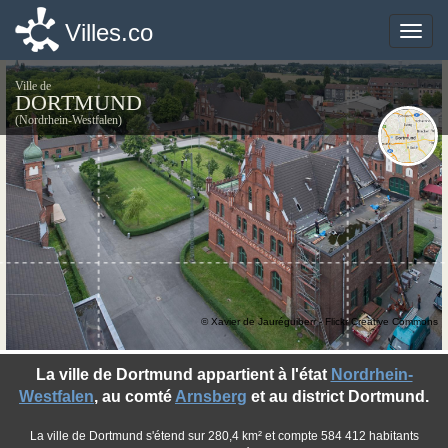
Villes.co
Villes.co
Toggle
Toggle
naviga
naviga
Ville de
DORTMUND
(Nordrhein-Westfalen)
© Xavier de Jauréguiberr - Flickr Creative Commons
La ville de Dortmund appartient à l'état
Nordrhein-
Westfalen
, au comté
Arnsberg
et au district Dortmund.
La ville de Dortmund s'étend sur 280,4 km² et compte 584 412 habitants