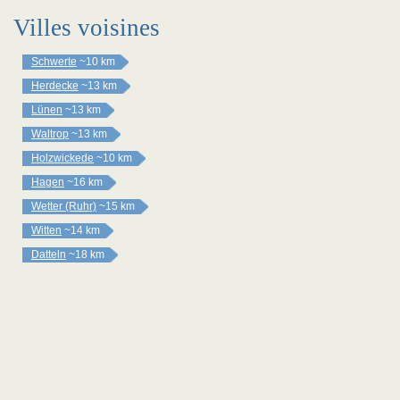
Villes voisines
Schwerte
~10 km
Herdecke
~13 km
Lünen
~13 km
Waltrop
~13 km
Holzwickede
~10 km
Hagen
~16 km
Wetter (Ruhr)
~15 km
Witten
~14 km
Datteln
~18 km