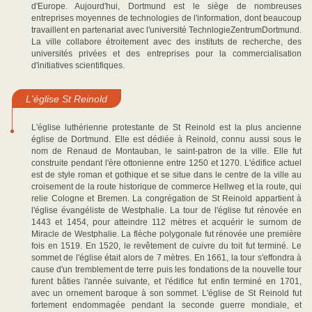
d'Europe. Aujourd'hui, Dortmund est le siège de nombreuses
entreprises moyennes de technologies de l'information, dont beaucoup
travaillent en partenariat avec l'université TechnlogieZentrumDortmund.
La ville collabore étroitement avec des instituts de recherche, des
universités privées et des entreprises pour la commercialisation
d'initiatives scientifiques.
L'église St Reinold
L'église luthérienne protestante de St Reinold est la plus ancienne
église de Dortmund. Elle est dédiée à Reinold, connu aussi sous le
nom de Renaud de Montauban, le saint-patron de la ville. Elle fut
construite pendant l'ère ottonienne entre 1250 et 1270. L'édifice actuel
est de style roman et gothique et se situe dans le centre de la ville au
croisement de la route historique de commerce Hellweg et la route, qui
relie Cologne et Bremen. La congrégation de St Reinold appartient à
l'église évangéliste de Westphalie. La tour de l'église fut rénovée en
1443 et 1454, pour atteindre 112 mètres et acquérir le surnom de
Miracle de Westphalie. La flèche polygonale fut rénovée une première
fois en 1519. En 1520, le revêtement de cuivre du toit fut terminé. Le
sommet de l'église était alors de 7 mètres. En 1661, la tour s'effondra à
cause d'un tremblement de terre puis les fondations de la nouvelle tour
furent bâties l'année suivante, et l'édifice fut enfin terminé en 1701,
avec un ornement baroque à son sommet. L'église de St Reinold fut
fortement endommagée pendant la seconde guerre mondiale, et