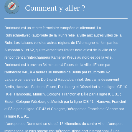
Comment y aller ?
Dortmund est un centre ferroviaire européen et allemand. La
Ruhrschnellweg (autoroute de la Ruhr) relie la ville aux autres villes de la
Ruhr. Les liaisons vers les autres régions de l'Allemagne se font par les
Autobahn A1 et A2, qui traversent les limites nord et est de la ville et se
rencontrent à l'interchangeur Kamener Kreuz au nord-est de la ville.
Dortmund est à environ 34 minutes à l'ouest de la ville d'Essen par
l'autoroute A40, à 4 heures 30 minutes de Berlin par l'autoroute A2
La gare centrale est la Dortmund Hauptpbahnhof. Ses trains desservent
Berlin, Hanovre, Bochum, Essen, Duisbourg et Düsseldorf sur la ligne ICE 10
; Kiel, Hambourg, Munich, Cologne, Francfort et Bâle par la ligne ICE 31 ;
Essen, Cologne Würzburg et Munich par la ligne ICE 41 ; Hanovre, Francfort
et Bâle par la ligne ICE 43 et Cologne, l'aéroport de Francfort et Vienne par
la ligne ICE 91.
L'aéroport de Dortmund se situe à 13 kilomètres du centre-ville. L'aéroport
international le plus proche est l'aéroport Düsseldorf International, à une